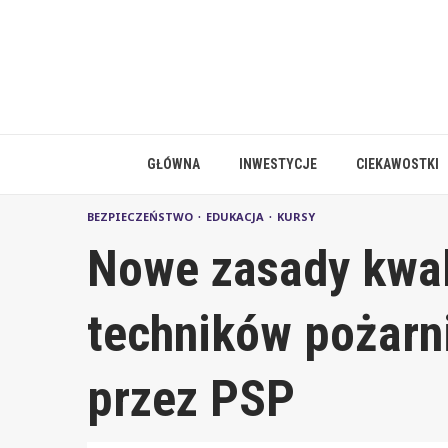
Skip
to
content
GŁÓWNA
INWESTYCJE
CIEKAWOSTKI
BEZPIECZEŃSTWO
EDUKACJA
KURSY
Nowe zasady kwali
techników pożarn
przez PSP