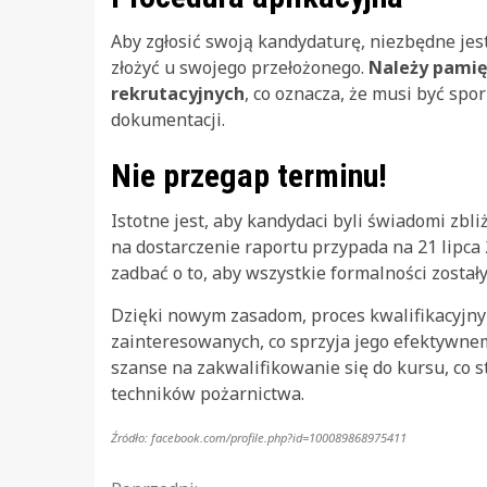
Aby zgłosić swoją kandydaturę, niezbędne jes
złożyć u swojego przełożonego.
Należy pamięt
rekrutacyjnych
, co oznacza, że musi być sp
dokumentacji.
Nie przegap terminu!
Istotne jest, aby kandydaci byli świadomi zbli
na dostarczenie raportu przypada na 21 lipca
zadbać o to, aby wszystkie formalności został
Dzięki nowym zasadom, proces kwalifikacyjny 
zainteresowanych, co sprzyja jego efektywne
szanse na zakwalifikowanie się do kursu, co 
techników pożarnictwa.
Źródło: facebook.com/profile.php?id=100089868975411