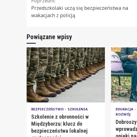
Continue
Poprzedni:
Przedszkolaki uczą się bezpieczeństwa na
Reading
wakacjach z policją
Powiązane wpisy
BEZPIECZEŃSTWO
SZKOLENIA
EDUKACJA
ROZWÓJ
Szkolenie z obronności w
Dobroszy
Międzyborzu: klucz do
wprowadz
bezpieczeństwa lokalnej
opieki n