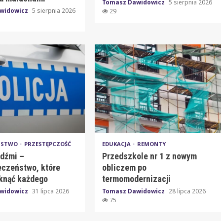
Tomasz Dawidowicz
5 sierpnia 2026
widowicz
5 sierpnia 2026
29
EŃSTWO
PRZESTĘPCZOŚĆ
EDUKACJA
REMONTY
udźmi –
Przedszkole nr 1 z nowym
eczeństwo, które
obliczem po
knąć każdego
termomodernizacji
widowicz
31 lipca 2026
Tomasz Dawidowicz
28 lipca 2026
75