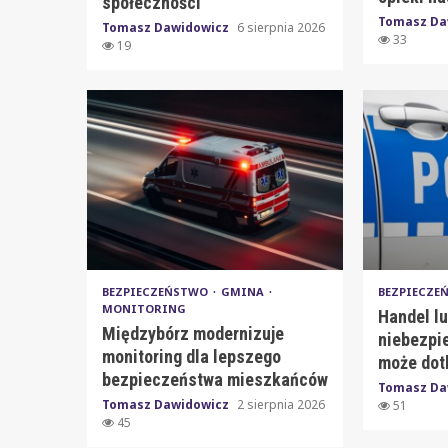
społeczności
Tomasz Da
Tomasz Dawidowicz
6 sierpnia 2026
33
19
BEZPIECZEŃSTWO
GMINA
BEZPIECZ
MONITORING
Handel l
Międzybórz modernizuje
niebezpi
monitoring dla lepszego
może dot
bezpieczeństwa mieszkańców
Tomasz Da
Tomasz Dawidowicz
2 sierpnia 2026
51
45