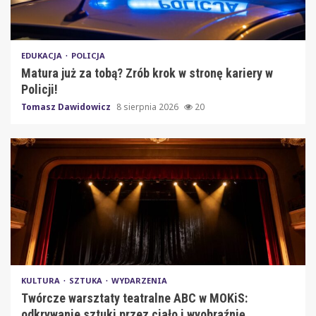
EDUKACJA
POLICJA
Matura już za tobą? Zrób krok w stronę kariery w
Policji!
Tomasz Dawidowicz
8 sierpnia 2026
20
KULTURA
SZTUKA
WYDARZENIA
Twórcze warsztaty teatralne ABC w MOKiS:
odkrywanie sztuki przez ciało i wyobraźnię