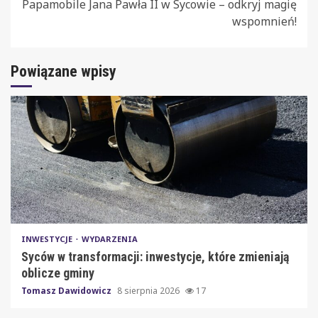
Papamobile Jana Pawła II w Sycowie – odkryj magię
wspomnień!
Powiązane wpisy
INWESTYCJE
WYDARZENIA
Syców w transformacji: inwestycje, które zmieniają
oblicze gminy
Tomasz Dawidowicz
8 sierpnia 2026
17