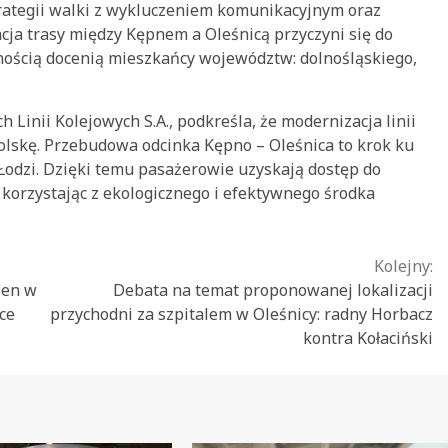
rategii walki z wykluczeniem komunikacyjnym oraz
acja trasy między Kępnem a Oleśnicą przyczyni się do
wnością docenią mieszkańcy województw: dolnośląskiego,
 Linii Kolejowych S.A., podkreśla, że modernizacja linii
Polskę. Przebudowa odcinka Kępno – Oleśnica to krok ku
Łodzi. Dzięki temu pasażerowie uzyskają dostęp do
orzystając z ekologicznego i efektywnego środka
Kolejny:
len w
Debata na temat proponowanej lokalizacji
ce
przychodni za szpitalem w Oleśnicy: radny Horbacz
kontra Kołaciński