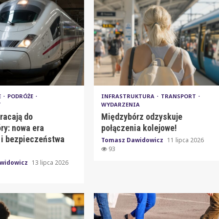
E
PODRÓŻE
INFRASTRUKTURA
TRANSPORT
T
WYDARZENIA
racają do
Międzybórz odzyskuje
ry: nowa era
połączenia kolejowe!
 i bezpieczeństwa
Tomasz Dawidowicz
11 lipca 2026
93
widowicz
13 lipca 2026