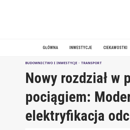
Skip
to
content
GŁÓWNA
INWESTYCJE
CIEKAWOSTKI
BUDOWNICTWO I INWESTYCJE
TRANSPORT
Nowy rozdział w 
pociągiem: Moder
elektryfikacja od