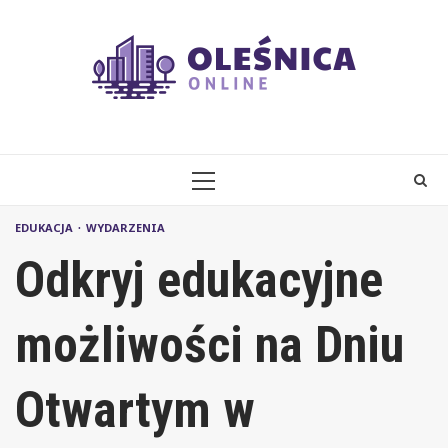
Skip
to
content
PRIMARY
MENU
EDUKACJA
WYDARZENIA
Odkryj edukacyjne
możliwości na Dniu
Otwartym w