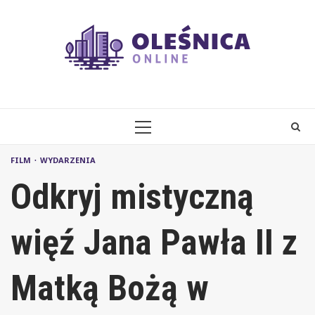
Skip
to
content
PRIMARY
MENU
FILM
WYDARZENIA
Odkryj mistyczną
więź Jana Pawła II z
Matką Bożą w