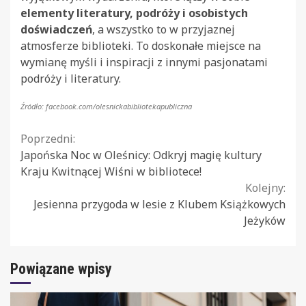
elementy literatury, podróży i osobistych
doświadczeń
, a wszystko to w przyjaznej
atmosferze biblioteki. To doskonałe miejsce na
wymianę myśli i inspiracji z innymi pasjonatami
podróży i literatury.
Źródło: facebook.com/olesnickabibliotekapubliczna
Continue
Poprzedni:
Japońska Noc w Oleśnicy: Odkryj magię kultury
Reading
Kraju Kwitnącej Wiśni w bibliotece!
Kolejny:
Jesienna przygoda w lesie z Klubem Książkowych
Jeżyków
Powiązane wpisy