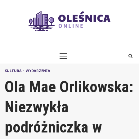
Skip
to
content
PRIMARY
MENU
KULTURA
WYDARZENIA
Ola Mae Orlikowska:
Niezwykła
podróżniczka w