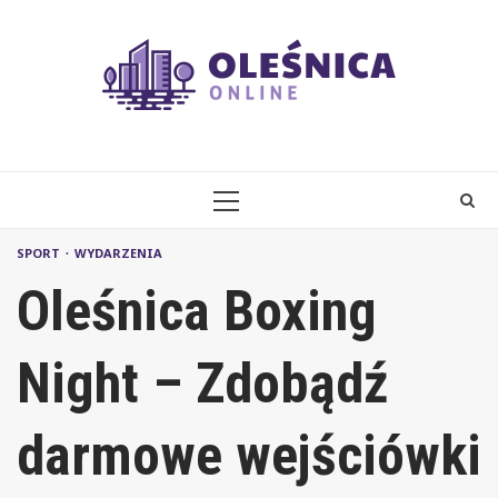
Skip
to
content
PRIMARY
MENU
SPORT
WYDARZENIA
Oleśnica Boxing
Night – Zdobądź
darmowe wejściówki