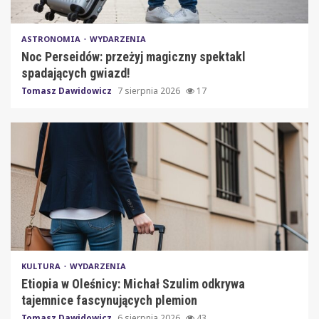
ASTRONOMIA
WYDARZENIA
Noc Perseidów: przeżyj magiczny spektakl
spadających gwiazd!
Tomasz Dawidowicz
7 sierpnia 2026
17
KULTURA
WYDARZENIA
Etiopia w Oleśnicy: Michał Szulim odkrywa
tajemnice fascynujących plemion
Tomasz Dawidowicz
6 sierpnia 2026
43