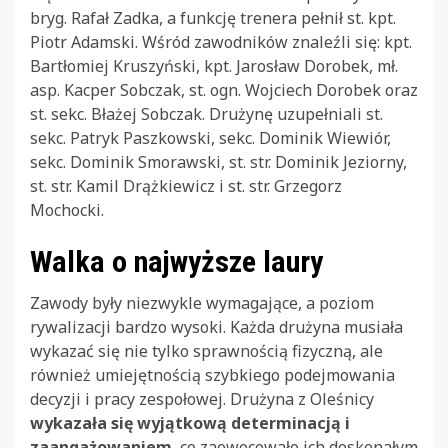
bryg. Rafał Zadka, a funkcję trenera pełnił st. kpt.
Piotr Adamski. Wśród zawodników znaleźli się: kpt.
Bartłomiej Kruszyński, kpt. Jarosław Dorobek, mł.
asp. Kacper Sobczak, st. ogn. Wojciech Dorobek oraz
st. sekc. Błażej Sobczak. Drużynę uzupełniali st.
sekc. Patryk Paszkowski, sekc. Dominik Wiewiór,
sekc. Dominik Smorawski, st. str. Dominik Jeziorny,
st. str. Kamil Drążkiewicz i st. str. Grzegorz
Mochocki.
Walka o najwyższe laury
Zawody były niezwykle wymagające, a poziom
rywalizacji bardzo wysoki. Każda drużyna musiała
wykazać się nie tylko sprawnością fizyczną, ale
również umiejętnością szybkiego podejmowania
decyzji i pracy zespołowej. Drużyna z Oleśnicy
wykazała się wyjątkową determinacją i
zaangażowaniem
, co zaowocowało ich doskonałym