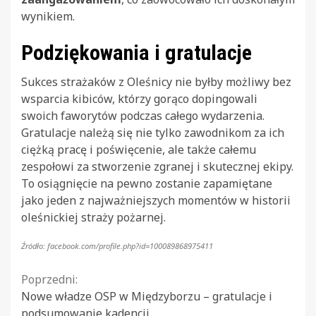
wynikiem.
Podziękowania i gratulacje
Sukces strażaków z Oleśnicy nie byłby możliwy bez
wsparcia kibiców, którzy gorąco dopingowali
swoich faworytów podczas całego wydarzenia.
Gratulacje należą się nie tylko zawodnikom za ich
ciężką pracę i poświęcenie, ale także całemu
zespołowi za stworzenie zgranej i skutecznej ekipy.
To osiągnięcie na pewno zostanie zapamiętane
jako jeden z najważniejszych momentów w historii
oleśnickiej straży pożarnej.
Źródło: facebook.com/profile.php?id=100089868975411
Continue
Poprzedni:
Nowe władze OSP w Międzyborzu – gratulacje i
Reading
podsumowanie kadencji