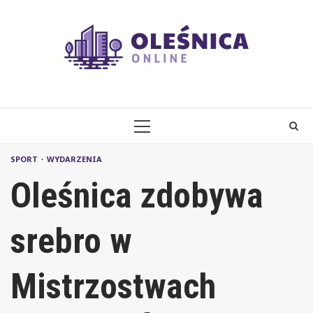
Skip
to
content
PRIMARY
MENU
SPORT
WYDARZENIA
Oleśnica zdobywa
srebro w
Mistrzostwach