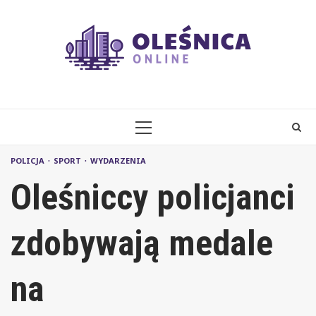
Skip
to
content
PRIMARY
MENU
POLICJA
SPORT
WYDARZENIA
Oleśniccy policjanci
zdobywają medale
na