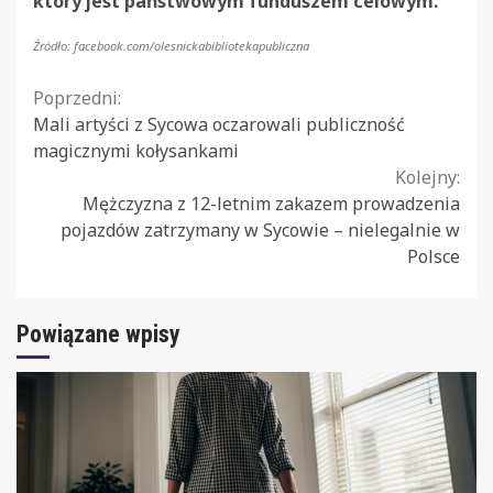
który jest państwowym funduszem celowym.
Źródło: facebook.com/olesnickabibliotekapubliczna
Continue
Poprzedni:
Mali artyści z Sycowa oczarowali publiczność
Reading
magicznymi kołysankami
Kolejny:
Mężczyzna z 12-letnim zakazem prowadzenia
pojazdów zatrzymany w Sycowie – nielegalnie w
Polsce
Powiązane wpisy