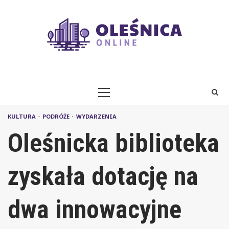
Skip
to
content
PRIMARY
MENU
KULTURA
PODRÓŻE
WYDARZENIA
Oleśnicka biblioteka
zyskała dotację na
dwa innowacyjne