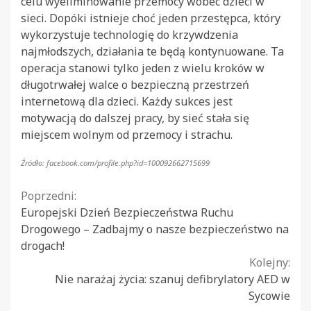
celu wyeliminowanie przemocy wobec dzieci w
sieci. Dopóki istnieje choć jeden przestępca, który
wykorzystuje technologię do krzywdzenia
najmłodszych, działania te będą kontynuowane. Ta
operacja stanowi tylko jeden z wielu kroków w
długotrwałej walce o bezpieczną przestrzeń
internetową dla dzieci. Każdy sukces jest
motywacją do dalszej pracy, by sieć stała się
miejscem wolnym od przemocy i strachu.
Źródło: facebook.com/profile.php?id=100092662715699
Continue
Poprzedni:
Europejski Dzień Bezpieczeństwa Ruchu
Reading
Drogowego – Zadbajmy o nasze bezpieczeństwo na
drogach!
Kolejny:
Nie narażaj życia: szanuj defibrylatory AED w
Sycowie