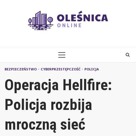
Skip
to
content
PRIMARY
MENU
BEZPIECZEŃSTWO
CYBERPRZESTĘPCZOŚĆ
POLICJA
Operacja Hellfire:
Policja rozbija
mroczną sieć