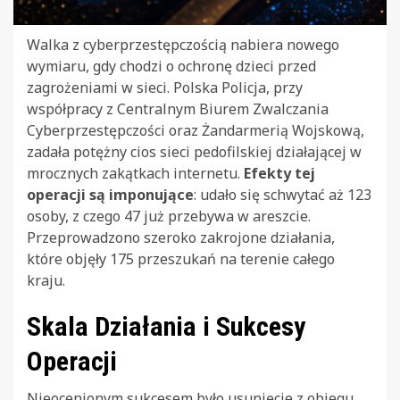
Walka z cyberprzestępczością nabiera nowego
wymiaru, gdy chodzi o ochronę dzieci przed
zagrożeniami w sieci. Polska Policja, przy
współpracy z Centralnym Biurem Zwalczania
Cyberprzestępczości oraz Żandarmerią Wojskową,
zadała potężny cios sieci pedofilskiej działającej w
mrocznych zakątkach internetu.
Efekty tej
operacji są imponujące
: udało się schwytać aż 123
osoby, z czego 47 już przebywa w areszcie.
Przeprowadzono szeroko zakrojone działania,
które objęły 175 przeszukań na terenie całego
kraju.
Skala Działania i Sukcesy
Operacji
Nieocenionym sukcesem było usunięcie z obiegu