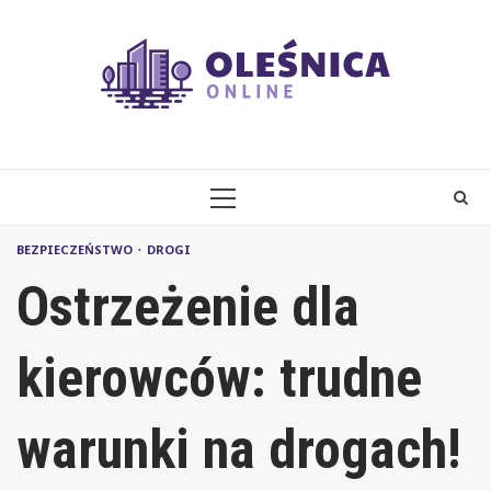
Skip
to
content
PRIMARY
MENU
BEZPIECZEŃSTWO
DROGI
Ostrzeżenie dla
kierowców: trudne
warunki na drogach!