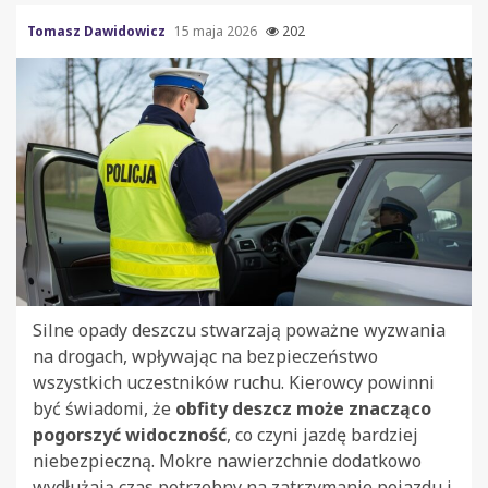
Tomasz Dawidowicz
15 maja 2026
202
Silne opady deszczu stwarzają poważne wyzwania
na drogach, wpływając na bezpieczeństwo
wszystkich uczestników ruchu. Kierowcy powinni
być świadomi, że
obfity deszcz może znacząco
pogorszyć widoczność
, co czyni jazdę bardziej
niebezpieczną. Mokre nawierzchnie dodatkowo
wydłużają czas potrzebny na zatrzymanie pojazdu i