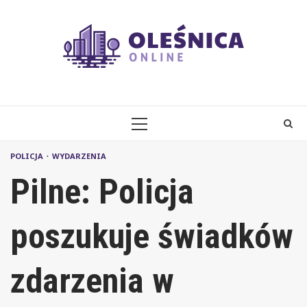
Skip
to
content
PRIMARY
MENU
POLICJA
WYDARZENIA
Pilne: Policja
poszukuje świadków
zdarzenia w