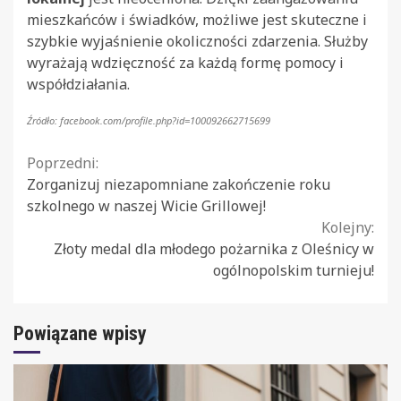
mieszkańców i świadków, możliwe jest skuteczne i
szybkie wyjaśnienie okoliczności zdarzenia. Służby
wyrażają wdzięczność za każdą formę pomocy i
współdziałania.
Źródło: facebook.com/profile.php?id=100092662715699
Continue
Poprzedni:
Zorganizuj niezapomniane zakończenie roku
Reading
szkolnego w naszej Wicie Grillowej!
Kolejny:
Złoty medal dla młodego pożarnika z Oleśnicy w
ogólnopolskim turnieju!
Powiązane wpisy