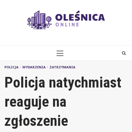
Skip
to
content
PRIMARY
MENU
POLICJA
WYDARZENIA
ZATRZYMANIA
Policja natychmiast
reaguje na
zgłoszenie