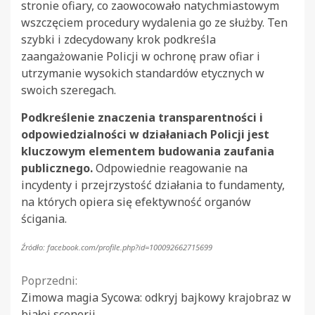
stronie ofiary, co zaowocowało natychmiastowym
wszczęciem procedury wydalenia go ze służby. Ten
szybki i zdecydowany krok podkreśla
zaangażowanie Policji w ochronę praw ofiar i
utrzymanie wysokich standardów etycznych w
swoich szeregach.
Podkreślenie znaczenia transparentności i
odpowiedzialności w działaniach Policji jest
kluczowym elementem budowania zaufania
publicznego.
Odpowiednie reagowanie na
incydenty i przejrzystość działania to fundamenty,
na których opiera się efektywność organów
ścigania.
Źródło: facebook.com/profile.php?id=100092662715699
Continue
Poprzedni:
Zimowa magia Sycowa: odkryj bajkowy krajobraz w
Reading
białej scenerii