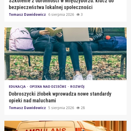
Szkolenie z obronności w Międzyborzu: klucz do
bezpieczeństwa lokalnej społeczności
Tomasz Dawidowicz
6 sierpnia 2026
3
EDUKACJA
OPIEKA NAD DZIEĆMI
ROZWÓJ
Dobroszycki żłobek wprowadza nowe standardy
opieki nad maluchami
Tomasz Dawidowicz
5 sierpnia 2026
28