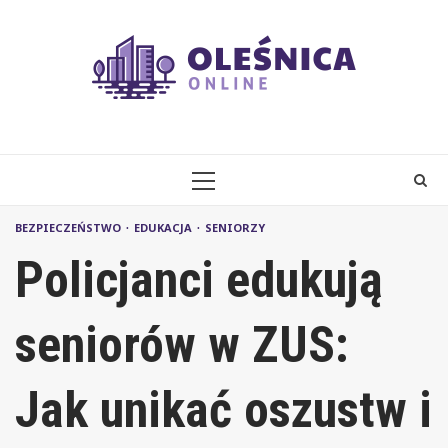
Skip
to
content
PRIMARY
MENU
BEZPIECZEŃSTWO
EDUKACJA
SENIORZY
Policjanci edukują
seniorów w ZUS:
Jak unikać oszustw i