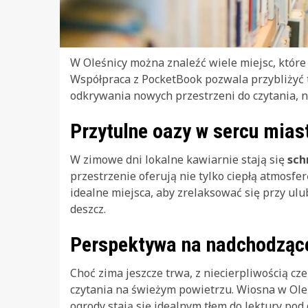
W Oleśnicy można znaleźć wiele miejsc, które 
Współpraca z PocketBook pozwala przybliżyć t
odkrywania nowych przestrzeni do czytania, n
Przytulne oazy w sercu mias
W zimowe dni lokalne kawiarnie stają się
sch
przestrzenie oferują nie tylko ciepłą atmosfe
idealne miejsca, aby zrelaksować się przy ulu
deszcz.
Perspektywa na nadchodząc
Choć zima jeszcze trwa, z niecierpliwością c
czytania na świeżym powietrzu. Wiosna w Oleśni
ogrody stają się idealnym tłem do lektury po