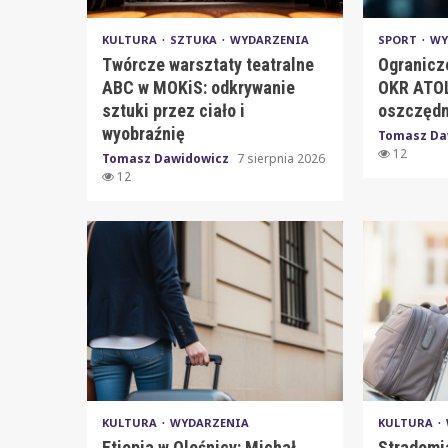
KULTURA
SZTUKA
WYDARZENIA
SPORT
WY
Twórcze warsztaty teatralne
Ogranicz
ABC w MOKiS: odkrywanie
OKR ATOL
sztuki przez ciało i
oszczędn
wyobraźnię
Tomasz Da
12
Tomasz Dawidowicz
7 sierpnia 2026
12
KULTURA
WYDARZENIA
KULTURA
Etiopia w Oleśnicy: Michał
Stradomi