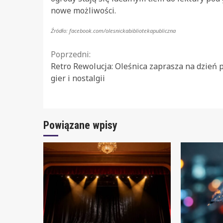
nowe możliwości.
Źródło: facebook.com/olesnickabibliotekapubliczna
Continue
Poprzedni:
Retro Rewolucja: Oleśnica zaprasza na dzień 
Reading
gier i nostalgii
Powiązane wpisy