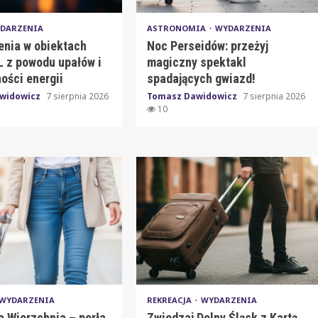
DARZENIA
ASTRONOMIA
WYDARZENIA
enia w obiektach
Noc Perseidów: przeżyj
 z powodu upałów i
magiczny spektakl
ości energii
spadających gwiazd!
widowicz
7 sierpnia 2026
Tomasz Dawidowicz
7 sierpnia 2026
10
WYDARZENIA
REKREACJA
WYDARZENIA
a Wierzchnia – perła
Zwiedzaj Dolny Śląsk z Kartą