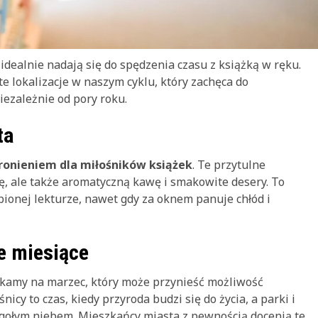
idealnie nadają się do spędzenia czasu z książką w ręku.
e lokalizacje w naszym cyklu, który zachęca do
iezależnie od pory roku.
ta
ronieniem dla miłośników książek
. Te przytulne
rę, ale także aromatyczną kawę i smakowite desery. To
bionej lekturze, nawet gdy za oknem panuje chłód i
e miesiące
zekamy na marzec, który może przynieść możliwość
cy to czas, kiedy przyroda budzi się do życia, a parki i
d gołym niebem. Mieszkańcy miasta z pewnością docenią te