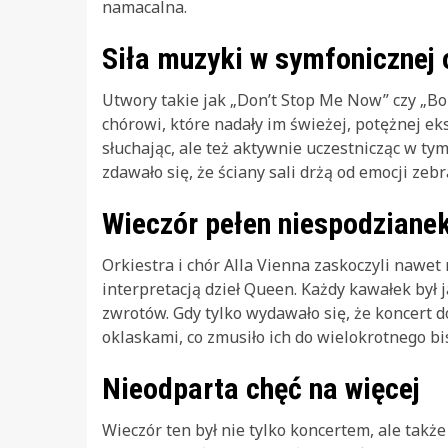
namacalna.
Siła muzyki w symfonicznej 
Utwory takie jak „Don’t Stop Me Now” czy „Bo
chórowi, które nadały im świeżej, potężnej ek
słuchając, ale też aktywnie uczestnicząc w ty
zdawało się, że ściany sali drżą od emocji zeb
Wieczór pełen niespodziane
Orkiestra i chór Alla Vienna zaskoczyli naw
interpretacją dzieł Queen. Każdy kawałek był
zwrotów. Gdy tylko wydawało się, że koncert 
oklaskami, co zmusiło ich do wielokrotnego b
Nieodparta chęć na więcej
Wieczór ten był nie tylko koncertem, ale tak