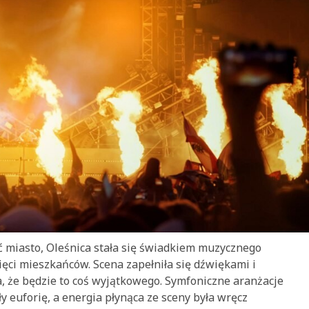
ć miasto, Oleśnica stała się świadkiem muzycznego
ęci mieszkańców. Scena zapełniła się dźwiękami i
, że będzie to coś wyjątkowego. Symfoniczne aranżacje
 euforię, a energia płynąca ze sceny była wręcz