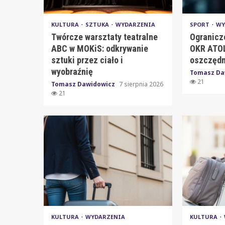
KULTURA
SZTUKA
WYDARZENIA
SPORT
WY
Twórcze warsztaty teatralne
Ogranicz
ABC w MOKiS: odkrywanie
OKR ATOL
sztuki przez ciało i
oszczędn
wyobraźnię
Tomasz Da
21
Tomasz Dawidowicz
7 sierpnia 2026
21
KULTURA
WYDARZENIA
KULTURA