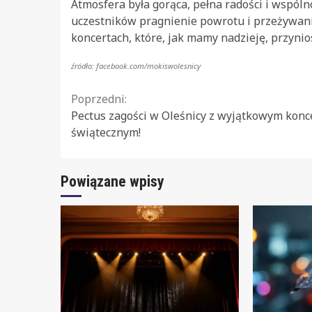
Atmosfera była gorąca, pełna radości i wspóln
uczestników pragnienie powrotu i przeżywania
koncertach, które, jak mamy nadzieję, przyni
źródło: facebook.com/mokiswolesnicy
Continue
Poprzedni:
Pectus zagości w Oleśnicy z wyjątkowym kon
Reading
świątecznym!
Powiązane wpisy