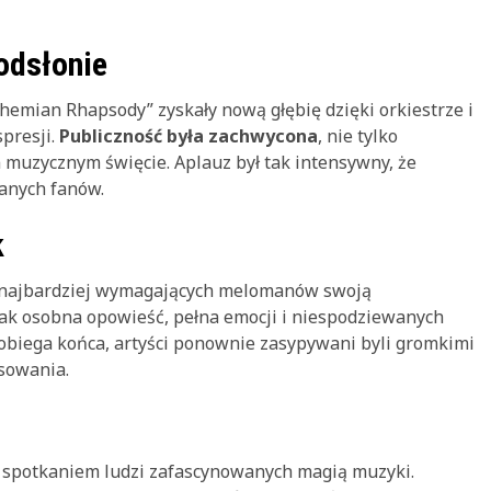
odsłonie
hemian Rhapsody” zyskały nową głębię dzięki orkiestrze i
spresji.
Publiczność była zachwycona
, nie tylko
m muzycznym święcie. Aplauz był tak intensywny, że
ranych fanów.
k
et najbardziej wymagających melomanów swoją
 jak osobna opowieść, pełna emocji i niespodziewanych
dobiega końca, artyści ponownie zasypywani byli gromkimi
isowania.
że spotkaniem ludzi zafascynowanych magią muzyki.