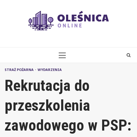
Skip
to
content
PRIMARY
MENU
STRAŻ POŻARNA
WYDARZENIA
Rekrutacja do
przeszkolenia
zawodowego w PSP: