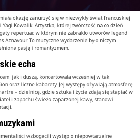
ała okazję zanurzyć się w niezwykły świat francuskiej
Yagi Kowalik. Artystka, której twórczość na co dzień
gaty repertuar, w którym nie zabrakło utworów legend
arles Aznavour. To muzyczne wydarzenie było niczym
ełniona pasją i romantyzmem.
yskie echa
cem, jak i duszą, koncertowała wcześniej w tak
ïon oraz liczne kabarety. Jej występy ożywiają atmosferę
tre – dzielnicę, gdzie sztuka i życie zdają się stapiać w
wiateł i zapachu świeżo zaparzonej kawy, stanowi
tacji.
 muzykami
mentaliści wzbogacili występ o niepowtarzalne