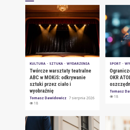
KULTURA
SZTUKA
WYDARZENIA
SPORT
WY
Twórcze warsztaty teatralne
Ogranicz
ABC w MOKiS: odkrywanie
OKR ATOL
sztuki przez ciało i
oszczędn
wyobraźnię
Tomasz Da
18
Tomasz Dawidowicz
7 sierpnia 2026
18