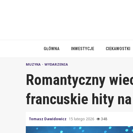
Skip
to
content
GŁÓWNA
INWESTYCJE
CIEKAWOSTKI
MUZYKA
WYDARZENIA
Romantyczny wiec
francuskie hity n
Tomasz Dawidowicz
15 lutego 2026
348