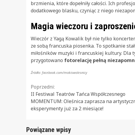
brzmienia, które dopełniły całości. Ich profe
dodatkowego blasku, czyniąc z niego niezapo
Magia wieczoru i zaproszen
Wieczór z Yagą Kowalik był nie tylko koncerte
ze sobą francuska piosenka. To spotkanie st
miłośników muzyki i francuskiej kultury. Dla t
przygotowano
fotorelację pełną niezapo
Źródło: facebook.com/mokiswolesnicy
Continue
Poprzedni:
II Festiwal Teatrów Tańca Współczesnego
Reading
MOMENTUM: Oleśnica zaprasza na artystycz
eksperymenty już za 2 miesiące!
Powiązane wpisy