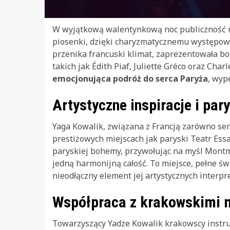
W wyjątkową walentynkową noc publiczność mi
piosenki, dzięki charyzmatycznemu występowi 
przenika francuski klimat, zaprezentowała bo
takich jak Édith Piaf, Juliette Gréco oraz Ch
emocjonująca podróż do serca Paryża
, wyp
Artystyczne inspiracje i par
Yaga Kowalik, związana z Francją zarówno ser
prestiżowych miejscach jak paryski Teatr Essa
paryskiej bohemy, przywołując na myśl Montmar
jedną harmonijną całość. To miejsce, pełne ś
nieodłączny element jej artystycznych interpre
Współpraca z krakowskimi
Towarzyszący Yadze Kowalik krakowscy instru