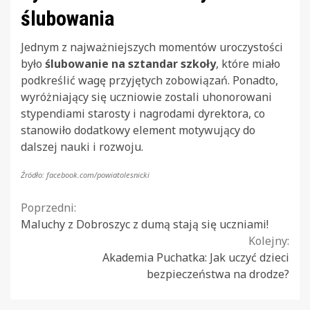
ślubowania
Jednym z najważniejszych momentów uroczystości
było
ślubowanie na sztandar szkoły
, które miało
podkreślić wagę przyjętych zobowiązań. Ponadto,
wyróżniający się uczniowie zostali uhonorowani
stypendiami starosty i nagrodami dyrektora, co
stanowiło dodatkowy element motywujący do
dalszej nauki i rozwoju.
Źródło: facebook.com/powiatolesnicki
Continue
Poprzedni:
Maluchy z Dobroszyc z dumą stają się uczniami!
Reading
Kolejny:
Akademia Puchatka: Jak uczyć dzieci
bezpieczeństwa na drodze?