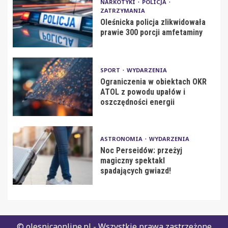
NARKOTYKI
POLICJA
ZATRZYMANIA
Oleśnicka policja zlikwidowała
prawie 300 porcji amfetaminy
SPORT
WYDARZENIA
Ograniczenia w obiektach OKR
ATOL z powodu upałów i
oszczędności energii
ASTRONOMIA
WYDARZENIA
Noc Perseidów: przeżyj
magiczny spektakl
spadających gwiazd!
© olesnicaonline.pl - Wszystkie prawa zastrzeżone