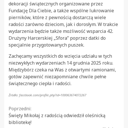
dekoracji świątecznych organizowane przez
Fundację Dla Ciebie, a także wspólne lukrowanie
pierników, które z pewnością dostarczą wiele
radości zarówno dzieciom, jak i dorosłym. W trakcie
wydarzenia będzie także możliwość wsparcia 42.
Drużyny Harcerskiej „Sfora” poprzez datki do
specjalnie przygotowanych puszek.
Zachęcamy wszystkich do wzięcia udziału w tych
niezwykłych wydarzeniach 14 grudnia 2025 roku.
Międzybórz czeka na Was z otwartymi ramionami,
gotów zapewnić niezapomniane chwile pełne
świątecznego ciepła i radości.
Źródło: facebook.com/profile.php?id=100063674072267
Continue
Poprzedni:
Święty Mikołaj z radością odwiedził oleśnicką
Reading
bibliotekę!