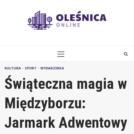
Skip
to
content
PRIMARY
MENU
KULTURA
SPORT
WYDARZENIA
Świąteczna magia w
Międzyborzu:
Jarmark Adwentowy