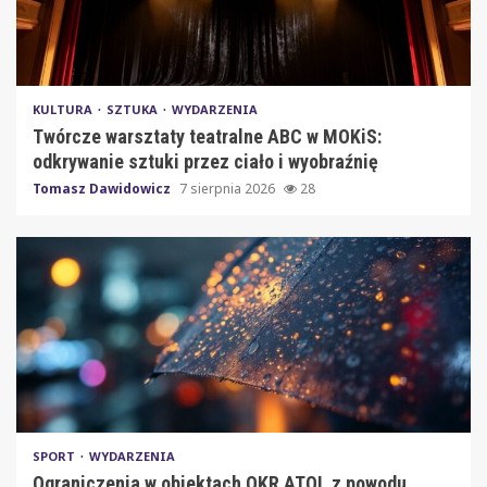
KULTURA
SZTUKA
WYDARZENIA
Twórcze warsztaty teatralne ABC w MOKiS:
odkrywanie sztuki przez ciało i wyobraźnię
Tomasz Dawidowicz
7 sierpnia 2026
28
SPORT
WYDARZENIA
Ograniczenia w obiektach OKR ATOL z powodu