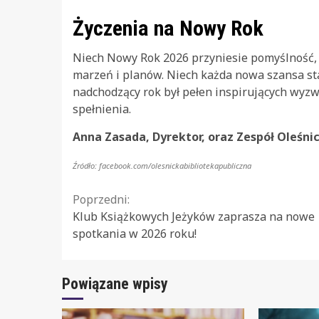
Życzenia na Nowy Rok
Niech Nowy Rok 2026 przyniesie pomyślność, ob
marzeń i planów. Niech każda nowa szansa st
nadchodzący rok był pełen inspirujących wyzwa
spełnienia.
Anna Zasada, Dyrektor, oraz Zespół Oleśnick
Źródło: facebook.com/olesnickabibliotekapubliczna
Continue
Poprzedni:
Klub Książkowych Jeżyków zaprasza na nowe
Reading
spotkania w 2026 roku!
Powiązane wpisy