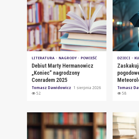
LITERATURA
NAGRODY
POWIEŚĆ
DZIECI
K
Debiut Marty Hermanowicz
Zaskakuj
„Koniec” nagrodzony
pogodowe
Conradem 2025
Meteorol
Tomasz Dawidowicz
1 sierpnia 2026
Tomasz Da
52
58