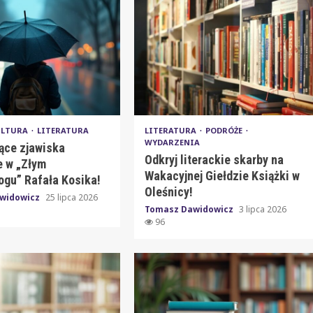
ULTURA
LITERATURA
LITERATURA
PODRÓŻE
WYDARZENIA
ące zjawiska
Odkryj literackie skarby na
 w „Złym
Wakacyjnej Giełdzie Książki w
ogu” Rafała Kosika!
Oleśnicy!
widowicz
25 lipca 2026
Tomasz Dawidowicz
3 lipca 2026
96