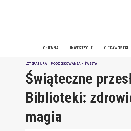
Skip
to
content
GŁÓWNA
INWESTYCJE
CIEKAWOSTKI
LITERATURA
PODZIĘKOWANIA
ŚWIĘTA
Świąteczne przesł
Biblioteki: zdrowi
magia