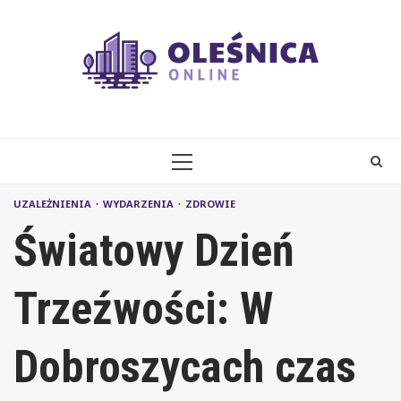
Skip
to
content
PRIMARY
MENU
UZALEŻNIENIA
WYDARZENIA
ZDROWIE
Światowy Dzień
Trzeźwości: W
Dobroszycach czas