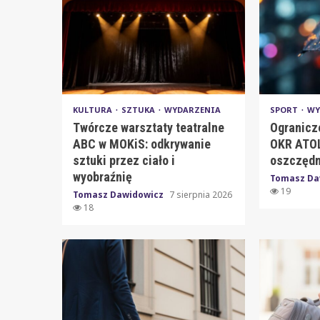
KULTURA
SZTUKA
WYDARZENIA
SPORT
WY
Twórcze warsztaty teatralne
Ogranicz
ABC w MOKiS: odkrywanie
OKR ATOL
sztuki przez ciało i
oszczędn
wyobraźnię
Tomasz Da
19
Tomasz Dawidowicz
7 sierpnia 2026
18