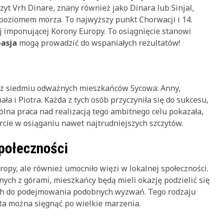
yt Vrh Dinare, znany również jako Dinara lub Sinjal,
poziomem morza. To najwyższy punkt Chorwacji i 14.
ej imponującej Korony Europy. To osiągnięcie stanowi
pasja
mogą prowadzić do wspaniałych rezultatów!
ię z siedmiu odważnych mieszkańców Sycowa: Anny,
ła i Piotra. Każda z tych osób przyczyniła się do sukcesu,
lna praca nad realizacją tego ambitnego celu pokazała,
cie w osiąganiu nawet najtrudniejszych szczytów.
społeczności
opy, ale również umocniło więzi w lokalnej społeczności.
ych z górami, mieszkańcy będą mieli okazję podzielić się
ch do podejmowania podobnych wyzwań. Tego rodzaju
ta można sięgnąć po wielkie marzenia.