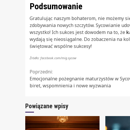
Podsumowanie
Gratulując naszym bohaterom, nie możemy się 
zdobywania nowych szczytów. Sycowianie udow
wszystko! Ich sukces jest dowodem na to, że
k
wydają się nieosiągalne. Do zobaczenia na ko
świętować wspólne sukcesy!
Źródło: facebook.com/mig.sycow
Continue
Poprzedni:
Emocjonalne pożegnanie maturzystów w Syco
Reading
biret, wspomnienia i nowe wyzwania
Powiązane wpisy