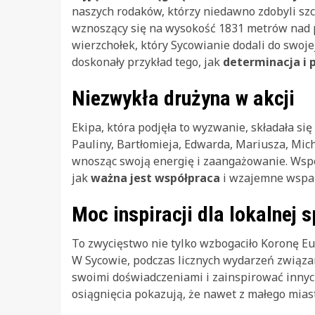
naszych rodaków, którzy niedawno zdobyli szcz
wznoszący się na wysokość 1831 metrów nad 
wierzchołek, który Sycowianie dodali do swoj
doskonały przykład tego, jak
determinacja i 
Niezwykła drużyna w akcji
Ekipa, która podjęła to wyzwanie, składała s
Pauliny, Bartłomieja, Edwarda, Mariusza, Micha
wnosząc swoją energię i zaangażowanie. Wspó
jak
ważna jest współpraca
i wzajemne wspar
Moc inspiracji dla lokalnej 
To zwycięstwo nie tylko wzbogaciło Koronę Eur
W Sycowie, podczas licznych wydarzeń związan
swoimi doświadczeniami i zainspirować inny
osiągnięcia pokazują, że nawet z małego mias