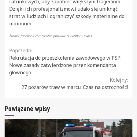
ratunkowych, aby zapobiec większym tragediom.
Dzięki ich profesjonalizmowi udało się uniknąć
strat w ludziach i ograniczyć szkody materialne do
minimum.
Źródło: facebook.com/profile.php?id=100089868975411
Continue
Poprzedni:
Rekrutacja do przeszkolenia zawodowego w PSP:
Reading
Nowe zasady zatwierdzone przez komendanta
głównego
Kolejny:
27 pożarów traw w marcu: Czas na ostrożność!
Powiązane wpisy