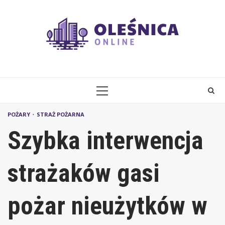
Skip
to
content
PRIMARY
MENU
POŻARY
STRAŻ POŻARNA
Szybka interwencja
strażaków gasi
pożar nieużytków w