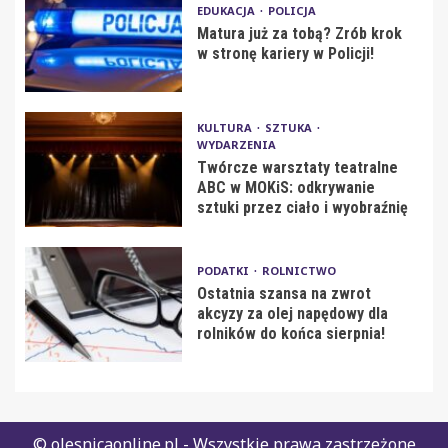
EDUKACJA
POLICJA
Matura już za tobą? Zrób krok
w stronę kariery w Policji!
KULTURA
SZTUKA
WYDARZENIA
Twórcze warsztaty teatralne
ABC w MOKiS: odkrywanie
sztuki przez ciało i wyobraźnię
PODATKI
ROLNICTWO
Ostatnia szansa na zwrot
akcyzy za olej napędowy dla
rolników do końca sierpnia!
© olesnicaonline.pl - Wszystkie prawa zastrzeżone