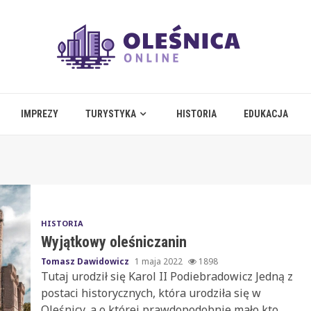
IMPREZY
TURYSTYKA
HISTORIA
EDUKACJA
HISTORIA
Wyjątkowy oleśniczanin
Tomasz Dawidowicz
1 maja 2022
1898
Tutaj urodził się Karol II Podiebradowicz Jedną z
postaci historycznych, która urodziła się w
Oleśnicy, a o której prawdopodobnie mało kto