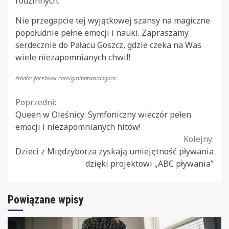
rodzinnych.
Nie przegapcie tej wyjątkowej szansy na magiczne
popołudnie pełne emocji i nauki. Zapraszamy
serdecznie do Pałacu Goszcz, gdzie czeka na Was
wiele niezapomnianych chwil!
źródło: facebook.com/gminatwardogora
Continue
Poprzedni:
Queen w Oleśnicy: Symfoniczny wieczór pełen
Reading
emocji i niezapomnianych hitów!
Kolejny:
Dzieci z Międzyborza zyskają umiejętność pływania
dzięki projektowi „ABC pływania”
Powiązane wpisy