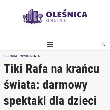
Skip
to
content
PRIMARY
MENU
KULTURA
WYDARZENIA
Tiki Rafa na krańcu
świata: darmowy
spektakl dla dzieci