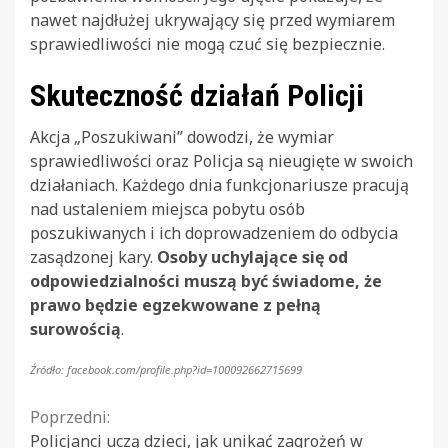
nawet najdłużej ukrywający się przed wymiarem
sprawiedliwości nie mogą czuć się bezpiecznie.
Skuteczność działań Policji
Akcja „Poszukiwani” dowodzi, że wymiar
sprawiedliwości oraz Policja są nieugięte w swoich
działaniach. Każdego dnia funkcjonariusze pracują
nad ustaleniem miejsca pobytu osób
poszukiwanych i ich doprowadzeniem do odbycia
zasądzonej kary.
Osoby uchylające się od
odpowiedzialności muszą być świadome, że
prawo będzie egzekwowane z pełną
surowością
.
Źródło: facebook.com/profile.php?id=100092662715699
Continue
Poprzedni:
Policjanci uczą dzieci, jak unikać zagrożeń w