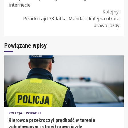
Reading
internecie
Kolejny:
Piracki rajd 38-latka: Mandat i kolejna utrata
prawa jazdy
Powiązane wpisy
POLICJA
WYPADKI
Kierowca przekroczył prędkość w terenie
zabudowanym i stracił prawo jazdy