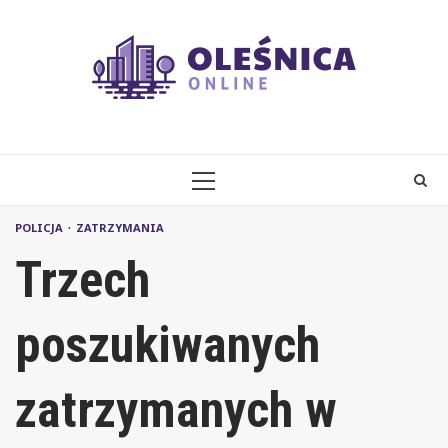
Skip
to
content
PRIMARY
MENU
POLICJA
ZATRZYMANIA
Trzech
poszukiwanych
zatrzymanych w