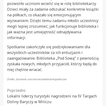
pozwoliło uczniom wcielić się w rolę bibliotekarzy.
Dzieci miały za zadanie odszukać konkretne książki
na półkach, co okazało się emocjonującym
wyzwaniem. Dzięki temu zadaniu młodzi uczestnicy
mogli lepiej zrozumieć, jak funkcjonuje biblioteka i
jak ważna jest umiejętność odnajdywania
informacji.
Spotkanie zakończyło się podziękowaniami dla
wszystkich uczestników za ich entuzjazm i
zaangażowanie. Biblioteka „Pod Sową” z pewnością
zyskała nowych, młodych przyjaciół, którzy będą do
niej chętnie wracać.
Źródło: facebook.com/olesnickabibliotekapubliczna
Continue
Poprzedni:
Lokalni liderzy turystyki nagrodzeni na IV Targach
Reading
Doliny Baryczy w Miliczu