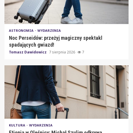
ASTRONOMIA
WYDARZENIA
Noc Perseidów: przeżyj magiczny spektakl
spadających gwiazd!
Tomasz Dawidowicz
7 sierpnia 2026
7
KULTURA
WYDARZENIA
Etiopia w Oleśnicy: Michał Szulim odkrywa