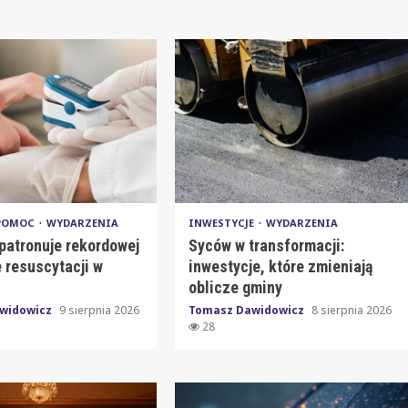
 POMOC
WYDARZENIA
INWESTYCJE
WYDARZENIA
patronuje rekordowej
Syców w transformacji:
 resuscytacji w
inwestycje, które zmieniają
oblicze gminy
widowicz
9 sierpnia 2026
Tomasz Dawidowicz
8 sierpnia 2026
28