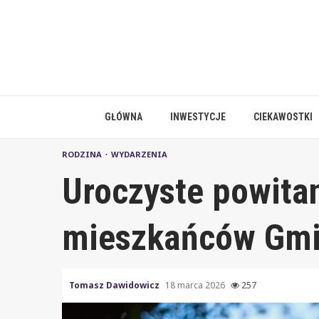
Skip
to
content
GŁÓWNA
INWESTYCJE
CIEKAWOSTKI
RODZINA
WYDARZENIA
Uroczyste powita
mieszkańców Gmi
Tomasz Dawidowicz
18 marca 2026
257