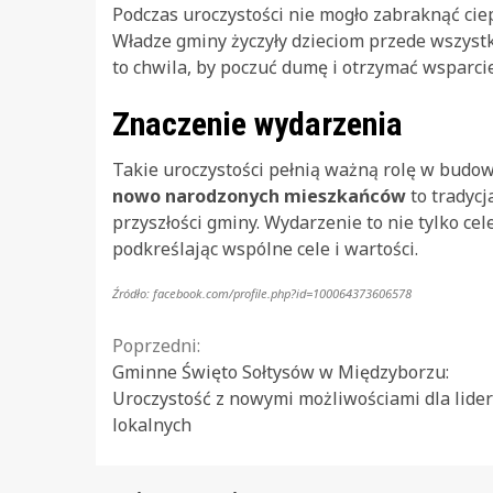
Podczas uroczystości nie mogło zabraknąć ci
Władze gminy życzyły dzieciom przede wszystk
to chwila, by poczuć dumę i otrzymać wsparcie
Znaczenie wydarzenia
Takie uroczystości pełnią ważną rolę w budow
nowo narodzonych mieszkańców
to tradycj
przyszłości gminy. Wydarzenie to nie tylko ce
podkreślając wspólne cele i wartości.
Źródło: facebook.com/profile.php?id=100064373606578
Continue
Poprzedni:
Gminne Święto Sołtysów w Międzyborzu:
Reading
Uroczystość z nowymi możliwościami dla lide
lokalnych