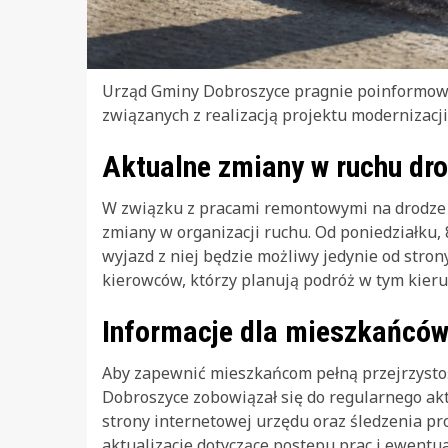
Urząd Gminy Dobroszyce pragnie poinformow
związanych z realizacją projektu modernizacji
Aktualne zmiany w ruchu d
W związku z pracami remontowymi na drodze
zmiany w organizacji ruchu. Od poniedziałku,
wyjazd z niej będzie możliwy jedynie od strony
kierowców, którzy planują podróż w tym kier
Informacje dla mieszkańcó
Aby zapewnić mieszkańcom pełną przejrzystoś
Dobroszyce zobowiązał się do regularnego ak
strony internetowej urzędu oraz śledzenia p
aktualizacje dotyczące postępu prac i ewent