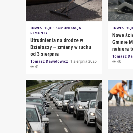
INWESTYCJE
KOMUNIKACJA
INWESTYCJ
REMONTY
Nowe ści
Utrudnienia na drodze w
Gminie M
Działoszy – zmiany w ruchu
nabiera 
od 3 sierpnia
Tomasz Da
Tomasz Dawidowicz
1 sierpnia 2026
48
41