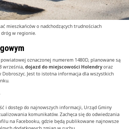
ać mieszkańców o nadchodzących trudnościach
 dróg w regionie.
rogowym
 powiatowej oznaczonej numerem 1480D, planowane są
 8 września,
dojazd do miejscowości Holendry
oraz
 Dobroszyc. Jest to istotna informacja dla wszystkich
unku.
w
ć i dostęp do najnowszych informacji, Urząd Gminy
tualizowania komunikatów. Zachęca się do odwiedzania
rofilu na Facebooku, gdzie będą publikowane najnowsze
ualnych dodatkowych zmian w ruchu.