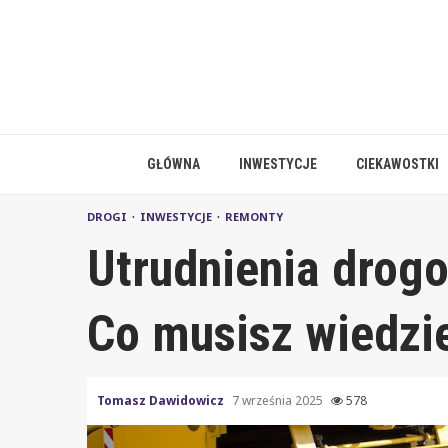
Skip
to
content
GŁÓWNA
INWESTYCJE
CIEKAWOSTKI
DROGI
INWESTYCJE
REMONTY
Utrudnienia drog
Co musisz wiedzi
Tomasz Dawidowicz
7 września 2025
578