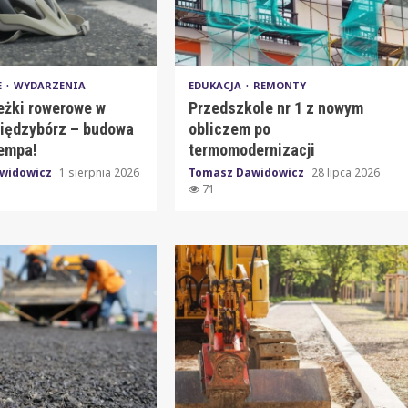
E
WYDARZENIA
EDUKACJA
REMONTY
eżki rowerowe w
Przedszkole nr 1 z nowym
iędzybórz – budowa
obliczem po
tempa!
termomodernizacji
widowicz
1 sierpnia 2026
Tomasz Dawidowicz
28 lipca 2026
71