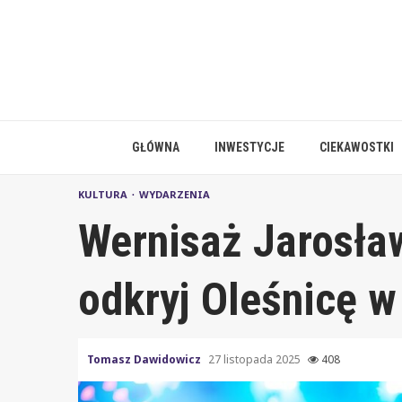
Skip
to
content
GŁÓWNA
INWESTYCJE
CIEKAWOSTKI
KULTURA
WYDARZENIA
Wernisaż Jarosła
odkryj Oleśnicę w
Tomasz Dawidowicz
27 listopada 2025
408