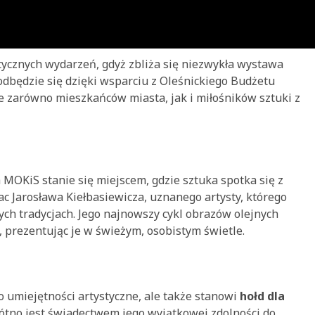
stycznych wydarzeń, gdyż zbliża się niezwykła wystawa
dbędzie się dzięki wsparciu z Oleśnickiego Budżetu
e zarówno mieszkańców miasta, jak i miłośników sztuki z
a MOKiS stanie się miejscem, gdzie sztuka spotka się z
ac Jarosława Kiełbasiewicza, uznanego artysty, którego
ych tradycjach. Jego najnowszy cykl obrazów olejnych
, prezentując je w świeżym, osobistym świetle.
o umiejętności artystyczne, ale także stanowi
hołd dla
łótno jest świadectwem jego wyjątkowej zdolności do