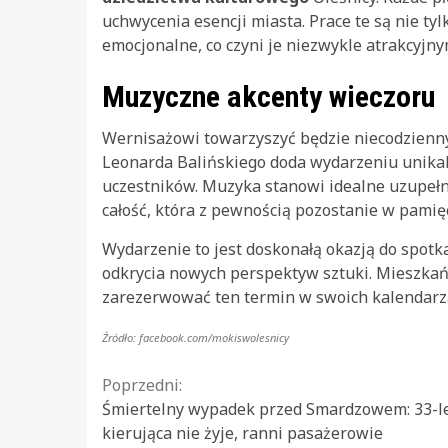
uchwycenia esencji miasta. Prace te są nie ty
emocjonalne, co czyni je niezwykle atrakcyjny
Muzyczne akcenty wieczoru
Wernisażowi towarzyszyć będzie niecodzienny
Leonarda Balińskiego doda wydarzeniu unikal
uczestników. Muzyka stanowi idealne uzupełn
całość, która z pewnością pozostanie w pamięc
Wydarzenie to jest doskonałą okazją do spotka
odkrycia nowych perspektyw sztuki. Mieszkań
zarezerwować ten termin w swoich kalendarzac
Źródło: facebook.com/mokiswolesnicy
Continue
Poprzedni:
Śmiertelny wypadek przed Smardzowem: 33-l
Reading
kierująca nie żyje, ranni pasażerowie