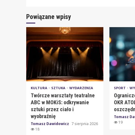
Powiązane wpisy
KULTURA
SZTUKA
WYDARZENIA
SPORT
WY
Twórcze warsztaty teatralne
Ogranicz
ABC w MOKiS: odkrywanie
OKR ATOL
sztuki przez ciało i
oszczędn
wyobraźnię
Tomasz Da
19
Tomasz Dawidowicz
7 sierpnia 2026
18