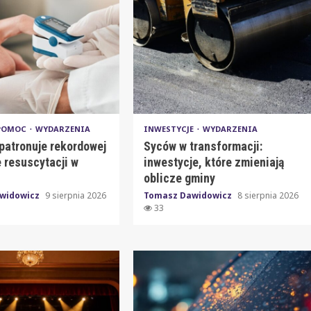
 POMOC
WYDARZENIA
INWESTYCJE
WYDARZENIA
patronuje rekordowej
Syców w transformacji:
 resuscytacji w
inwestycje, które zmieniają
oblicze gminy
widowicz
9 sierpnia 2026
Tomasz Dawidowicz
8 sierpnia 2026
33