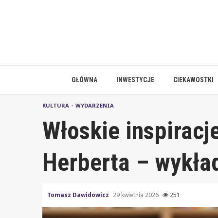
Skip
to
content
GŁÓWNA
INWESTYCJE
CIEKAWOSTKI
KULTURA
WYDARZENIA
Włoskie inspiracj
Herberta – wykła
Tomasz Dawidowicz
29 kwietnia 2026
251