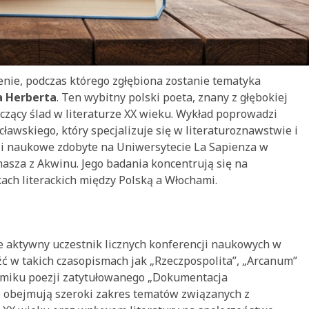
ie, podczas którego zgłębiona zostanie tematyka
a Herberta
. Ten wybitny polski poeta, znany z głębokiej
naczący ślad w literaturze XX wieku. Wykład poprowadzi
ławskiego, który specjalizuje się w literaturoznawstwie i
 i naukowe zdobyte na Uniwersytecie La Sapienza w
asza z Akwinu. Jego badania koncentrują się na
kach literackich między Polską a Włochami.
kże aktywny uczestnik licznych konferencji naukowych w
eźć w takich czasopismach jak „Rzeczpospolita”, „Arcanum”
tomiku poezji zatytułowanego „Dokumentacja
 obejmują szeroki zakres tematów związanych z