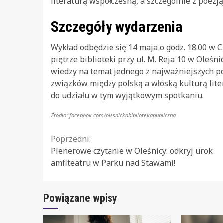
literaturą współczesną, a szczególnie z poez
Szczegóły wydarzenia
Wykład odbędzie się 14 maja o godz. 18.00 w C
piętrze biblioteki przy ul. M. Reja 10 w Oleśn
wiedzy na temat jednego z najważniejszych po
związków między polską a włoską kulturą lite
do udziału w tym wyjątkowym spotkaniu.
Źródło: facebook.com/olesnickabibliotekapubliczna
Continue
Poprzedni:
Plenerowe czytanie w Oleśnicy: odkryj urok
Reading
amfiteatru w Parku nad Stawami!
Powiązane wpisy