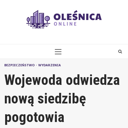
Skip
to
content
PRIMARY
MENU
BEZPIECZEŃSTWO
WYDARZENIA
Wojewoda odwiedza
nową siedzibę
pogotowia