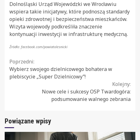
Dolnośląski Urząd Wojewódzki we Wrocławiu
wspiera takie inicjatywy, które podnoszą standardy
opieki zdrowotnej i bezpieczeństwa mieszkańców.
Wizyta wojewody podkreśliła znaczenie
kontynuacji inwestycji w infrastrukturę medyczną.
Źródło: facebook.com/powiatolesnicki
Continue
Poprzedni:
Wybierz swojego dzielnicowego bohatera w
Reading
plebiscycie „Super Dzielnicowy”!
Kolejny:
Nowe cele i sukcesy OSP Twardogóra:
podsumowanie walnego zebrania
Powiązane wpisy