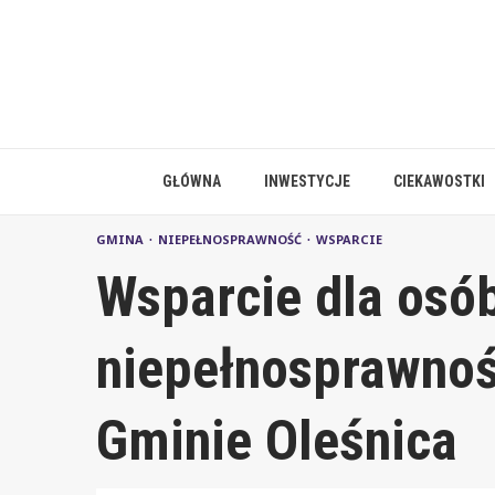
Skip
to
content
GŁÓWNA
INWESTYCJE
CIEKAWOSTKI
GMINA
NIEPEŁNOSPRAWNOŚĆ
WSPARCIE
Wsparcie dla osó
niepełnosprawnoś
Gminie Oleśnica