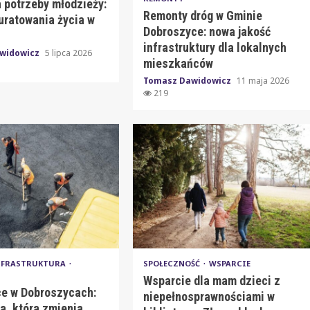
 potrzeby młodzieży:
Remonty dróg w Gminie
uratowania życia w
Dobroszyce: nowa jakość
infrastruktury dla lokalnych
widowicz
5 lipca 2026
mieszkańców
Tomasz Dawidowicz
11 maja 2026
219
NFRASTRUKTURA
SPOŁECZNOŚĆ
WSPARCIE
Wsparcie dla mam dzieci z
ce w Dobroszycach:
niepełnosprawnościami w
a, która zmienia