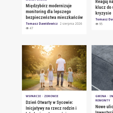
Reaguj na
Międzybórz modernizuje
klucz do 
monitoring dla lepszego
kryzysie
bezpieczeństwa mieszkańców
Tomasz Da
Tomasz Dawidowicz
2 sierpnia 2026
95
47
WSPARCIE
ZDROWIE
GMINA
I
REMONTY
Dzień Otwarty w Sycowie:
Nowe uli
Inicjatywy na rzecz rodzin i
Inwestycj