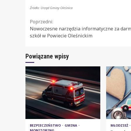
Źródło: Urząd Gminy Oleśnica
Continue
Poprzedni:
Nowoczesne narzędzia informatyczne za darm
Reading
szkół w Powiecie Oleśnickim
Powiązane wpisy
BEZPIECZEŃSTWO
GMINA
MŁODZIEŻ
MONITORING