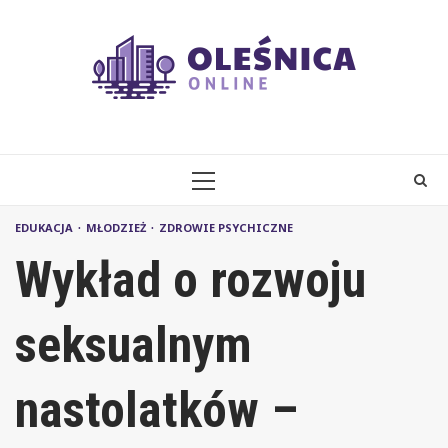
Skip
to
content
PRIMARY
MENU
EDUKACJA
MŁODZIEŻ
ZDROWIE PSYCHICZNE
Wykład o rozwoju
seksualnym
nastolatków –