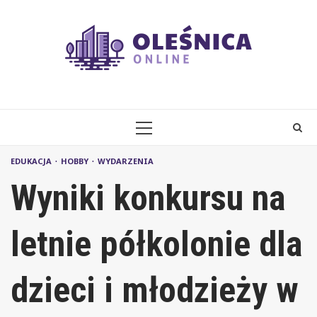
Skip
to
content
PRIMARY
MENU
EDUKACJA
HOBBY
WYDARZENIA
Wyniki konkursu na
letnie półkolonie dla
dzieci i młodzieży w