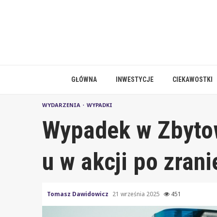
Skip
to
content
GŁÓWNA
INWESTYCJE
CIEKAWOSTKI
WYDARZENIA
WYPADKI
Wypadek w Zbyto
u w akcji po zran
Tomasz Dawidowicz
21 września 2025
451