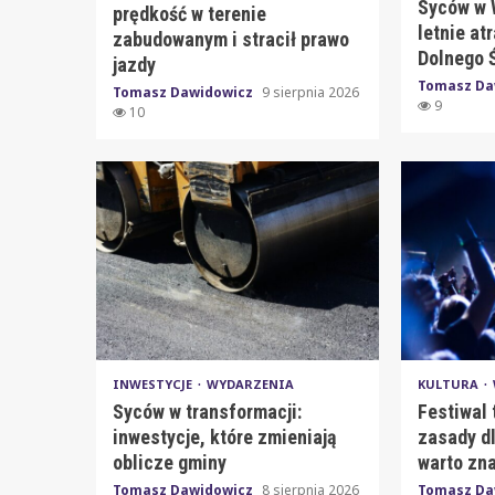
Syców w 
prędkość w terenie
letnie at
zabudowanym i stracił prawo
Dolnego 
jazdy
Tomasz Da
Tomasz Dawidowicz
9 sierpnia 2026
9
10
INWESTYCJE
WYDARZENIA
KULTURA
Syców w transformacji:
Festiwal 
inwestycje, które zmieniają
zasady dl
oblicze gminy
warto zn
Tomasz Dawidowicz
8 sierpnia 2026
Tomasz Da