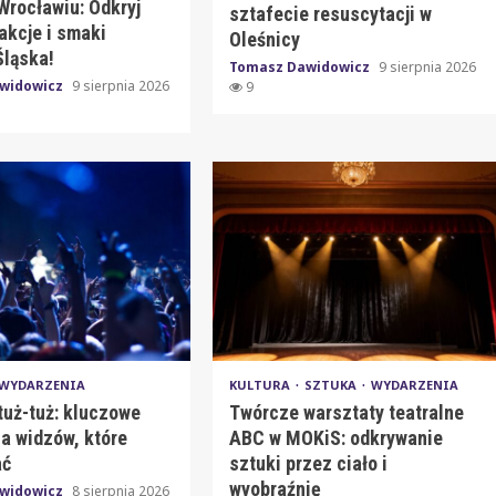
Wrocławiu: Odkryj
sztafecie resuscytacji w
rakcje i smaki
Oleśnicy
Śląska!
Tomasz Dawidowicz
9 sierpnia 2026
widowicz
9 sierpnia 2026
9
WYDARZENIA
KULTURA
SZTUKA
WYDARZENIA
tuż-tuż: kluczowe
Twórcze warsztaty teatralne
a widzów, które
ABC w MOKiS: odkrywanie
ać
sztuki przez ciało i
wyobraźnię
widowicz
8 sierpnia 2026