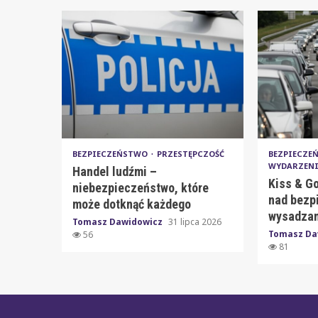
BEZPIECZEŃSTWO
PRZESTĘPCZOŚĆ
BEZPIECZ
WYDARZEN
Handel ludźmi –
Kiss & Go
niebezpieczeństwo, które
nad bezp
może dotknąć każdego
wysadzan
Tomasz Dawidowicz
31 lipca 2026
Tomasz Da
56
81