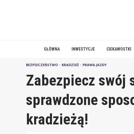
Skip
to
content
GŁÓWNA
INWESTYCJE
CIEKAWOSTKI
BEZPIECZEŃSTWO
KRADZIEŻ
PRAWA JAZDY
Zabezpiecz swój
sprawdzone sposo
kradzieżą!