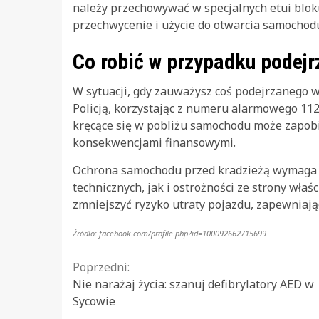
należy przechowywać w specjalnych etui blok
przechwycenie i użycie do otwarcia samochod
Co robić w przypadku podejr
W sytuacji, gdy zauważysz coś podejrzanego w
Policją, korzystając z numeru alarmowego 11
kręcące się w pobliżu samochodu może zapobi
konsekwencjami finansowymi.
Ochrona samochodu przed kradzieżą wymaga
technicznych, jak i ostrożności ze strony wła
zmniejszyć ryzyko utraty pojazdu, zapewniając
Źródło: facebook.com/profile.php?id=100092662715699
Continue
Poprzedni:
Nie narażaj życia: szanuj defibrylatory AED w
Reading
Sycowie