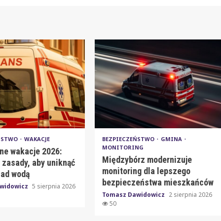
EŃSTWO
WAKACJE
BEZPIECZEŃSTWO
GMINA
MONITORING
ne wakacje 2026:
Międzybórz modernizuje
 zasady, aby uniknąć
monitoring dla lepszego
nad wodą
bezpieczeństwa mieszkańców
widowicz
5 sierpnia 2026
Tomasz Dawidowicz
2 sierpnia 2026
50