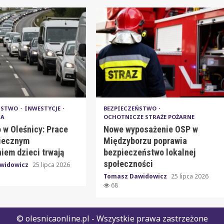
EŃSTWO
INWESTYCJE
BEZPIECZEŃSTWO
IA
OCHOTNICZE STRAŻE POŻARNE
 w Oleśnicy: Prace
Nowe wyposażenie OSP w
iecznym
Międzyborzu poprawia
iem dzieci trwają
bezpieczeństwo lokalnej
społeczności
widowicz
25 lipca 2026
Tomasz Dawidowicz
25 lipca 2026
68
© olesnicaonline.pl - Wszystkie prawa zastrzeżone