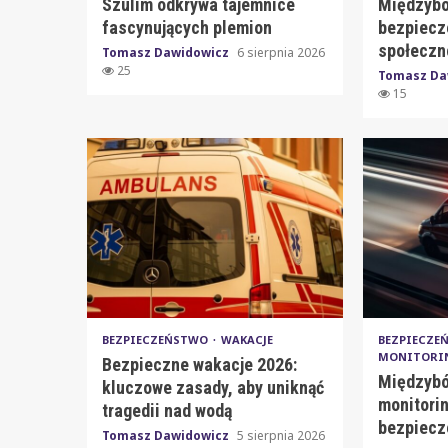
Szulim odkrywa tajemnice
Międzybo
fascynujących plemion
bezpiecz
społeczn
Tomasz Dawidowicz
6 sierpnia 2026
25
Tomasz Da
15
BEZPIECZEŃSTWO
WAKACJE
BEZPIECZ
MONITORI
Bezpieczne wakacje 2026:
Międzybó
kluczowe zasady, aby uniknąć
monitori
tragedii nad wodą
bezpiecz
Tomasz Dawidowicz
5 sierpnia 2026