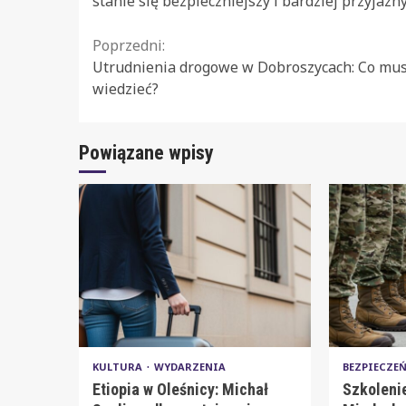
stanie się bezpieczniejszy i bardziej przyjazn
Continue
Poprzedni:
Utrudnienia drogowe w Dobroszycach: Co mus
Reading
wiedzieć?
Powiązane wpisy
KULTURA
WYDARZENIA
BEZPIECZ
Etiopia w Oleśnicy: Michał
Szkoleni