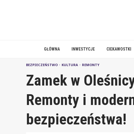
Skip
to
content
GŁÓWNA
INWESTYCJE
CIEKAWOSTKI
BEZPIECZEŃSTWO
KULTURA
REMONTY
Zamek w Oleśnicy
Remonty i modern
bezpieczeństwa!