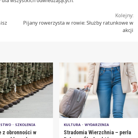
y dla wszystkich odwiedzających.
Kolejny:
isz
Pijany rowerzysta w rowie: Służby ratunkowe w
akcji
EŃSTWO
SZKOLENIA
KULTURA
WYDARZENIA
e z obronności w
Stradomia Wierzchnia – perła