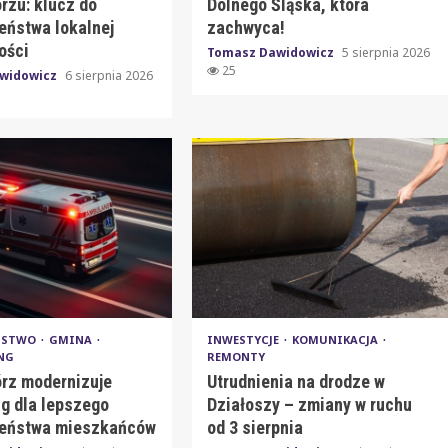
rzu: klucz do
Dolnego Śląska, która
eństwa lokalnej
zachwyca!
ości
Tomasz Dawidowicz
5 sierpnia 2026
25
widowicz
6 sierpnia 2026
EŃSTWO
GMINA
INWESTYCJE
KOMUNIKACJA
NG
REMONTY
rz modernizuje
Utrudnienia na drodze w
ng dla lepszego
Działoszy – zmiany w ruchu
eństwa mieszkańców
od 3 sierpnia