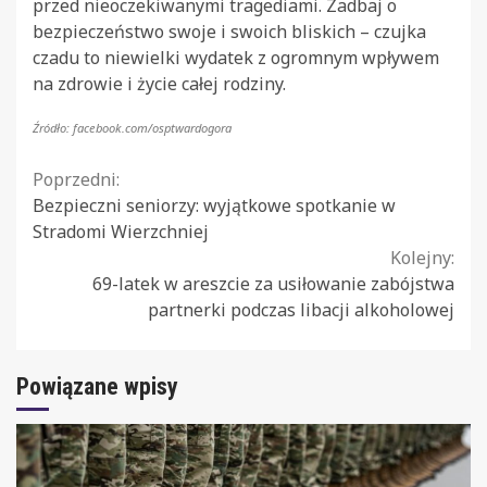
przed nieoczekiwanymi tragediami. Zadbaj o
bezpieczeństwo swoje i swoich bliskich – czujka
czadu to niewielki wydatek z ogromnym wpływem
na zdrowie i życie całej rodziny.
Źródło: facebook.com/osptwardogora
Continue
Poprzedni:
Bezpieczni seniorzy: wyjątkowe spotkanie w
Reading
Stradomi Wierzchniej
Kolejny:
69-latek w areszcie za usiłowanie zabójstwa
partnerki podczas libacji alkoholowej
Powiązane wpisy