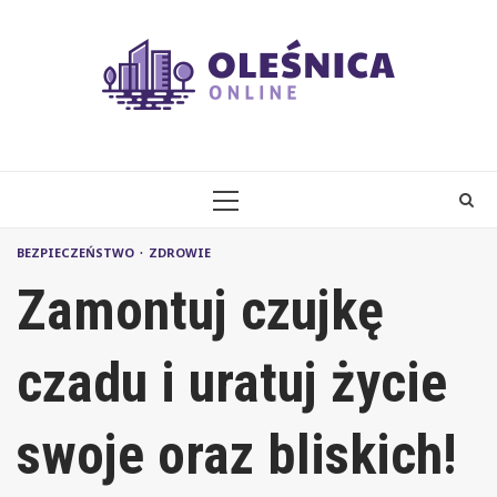
Skip
to
content
PRIMARY
MENU
BEZPIECZEŃSTWO
ZDROWIE
Zamontuj czujkę
czadu i uratuj życie
swoje oraz bliskich!