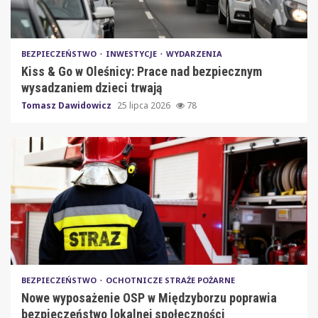
BEZPIECZEŃSTWO
INWESTYCJE
WYDARZENIA
Kiss & Go w Oleśnicy: Prace nad bezpiecznym
wysadzaniem dzieci trwają
Tomasz Dawidowicz
25 lipca 2026
78
BEZPIECZEŃSTWO
OCHOTNICZE STRAŻE POŻARNE
Nowe wyposażenie OSP w Międzyborzu poprawia
bezpieczeństwo lokalnej społeczności