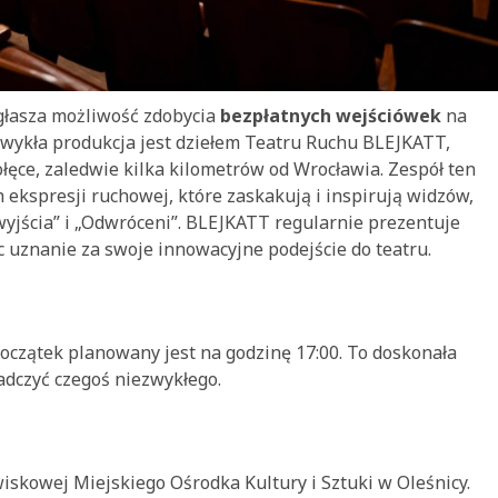
ogłasza możliwość zdobycia
bezpłatnych wejściówek
na
zwykła produkcja jest dziełem Teatru Ruchu BLEJKATT,
ęce, zaledwie kilka kilometrów od Wrocławia. Zespół ten
h ekspresji ruchowej, które zaskakują i inspirują widzów,
wyjścia” i „Odwróceni”. BLEJKATT regularnie prezentuje
c uznanie za swoje innowacyjne podejście do teatru.
początek planowany jest na godzinę 17:00. To doskonała
iadczyć czegoś niezwykłego.
iskowej Miejskiego Ośrodka Kultury i Sztuki w Oleśnicy.