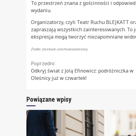
To przestrzeń znana z gościnności i odpowied
wydaniu.
Organizatorzy, czyli Teatr Ruchu BLEJKATT o
zapraszają wszystkich zainteresowanych. To j
ekspresja mogą tworzyć niezapomniane widowi
Źródło: facebook.com/mokiswolesnicy
Continue
Poprzedni:
Odkryj świat z Jolą Efinowicz: podróżniczka w
Reading
Oleśnicy już w czwartek!
Powiązane wpisy