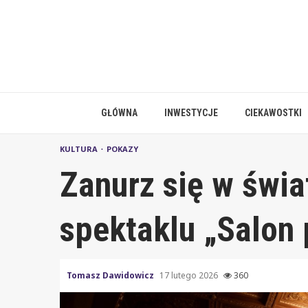
Skip
to
content
GŁÓWNA
INWESTYCJE
CIEKAWOSTKI
KULTURA
POKAZY
Zanurz się w świa
spektaklu „Salon 
Tomasz Dawidowicz
17 lutego 2026
360