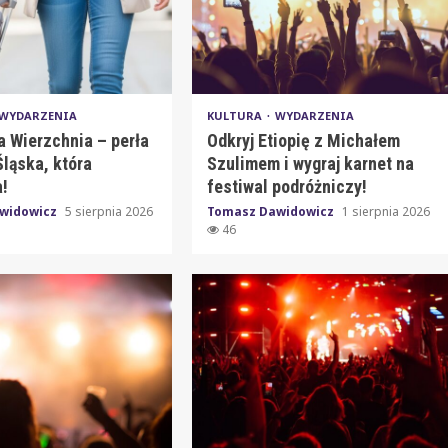
WYDARZENIA
KULTURA
WYDARZENIA
a Wierzchnia – perła
Odkryj Etiopię z Michałem
ląska, która
Szulimem i wygraj karnet na
!
festiwal podróżniczy!
widowicz
5 sierpnia 2026
Tomasz Dawidowicz
1 sierpnia 2026
46