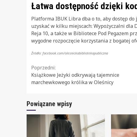
Łatwa dostępność dzięki k
Platforma IBUK Libra dba o to, aby dostęp do 
uzyskać w kilku miejscach: Wypożyczalni dla Do
Reja 10, a także w Bibliotece Pod Pegazem prz
wygodne rozpoczęcie korzystania z bogatej ofe
Źródło: facebook.com/olesnickabibliotekapubliczna
Continue
Poprzedni:
Książkowe Jeżyki odkrywają tajemnice
Reading
marchewkowego królika w Oleśnicy
Powiązane wpisy