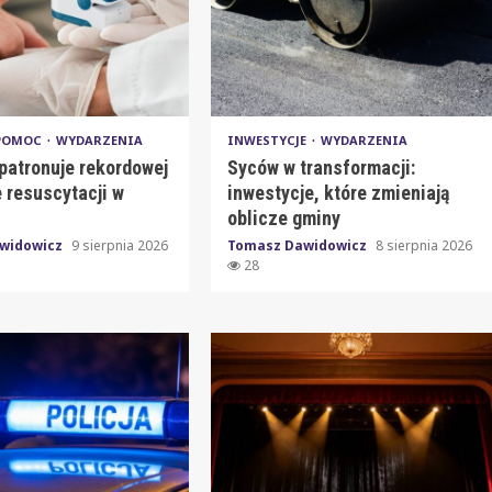
 POMOC
WYDARZENIA
INWESTYCJE
WYDARZENIA
patronuje rekordowej
Syców w transformacji:
 resuscytacji w
inwestycje, które zmieniają
oblicze gminy
widowicz
9 sierpnia 2026
Tomasz Dawidowicz
8 sierpnia 2026
28