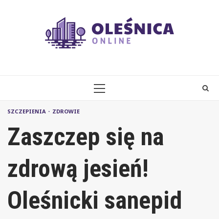
Skip
to
content
PRIMARY
MENU
SZCZEPIENIA
ZDROWIE
Zaszczep się na
zdrową jesień!
Oleśnicki sanepid