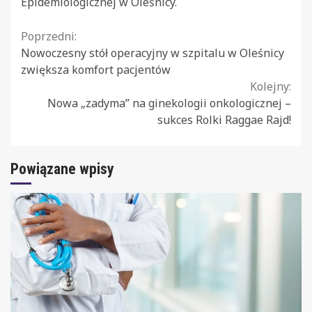
Epidemiologicznej w Oleśnicy.
Continue
Poprzedni:
Nowoczesny stół operacyjny w szpitalu w Oleśnicy
Reading
zwiększa komfort pacjentów
Kolejny:
Nowa „zadyma” na ginekologii onkologicznej –
sukces Rolki Raggae Rajd!
Powiązane wpisy