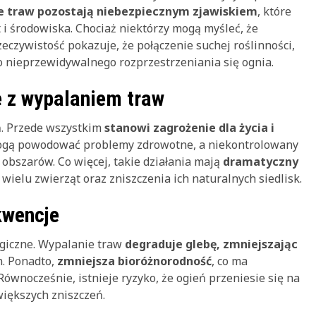
nie traw pozostają niebezpiecznym zjawiskiem
, które
i środowiska. Chociaż niektórzy mogą myśleć, że
eczywistość pokazuje, że połączenie suchej roślinności,
o nieprzewidywalnego rozprzestrzeniania się ognia.
 z wypalaniem traw
ń. Przede wszystkim
stanowi zagrożenie dla życia i
mogą powodować problemy zdrowotne, a niekontrolowany
obszarów. Co więcej, takie działania mają
dramatyczny
 wielu zwierząt oraz zniszczenia ich naturalnych siedlisk.
kwencje
giczne. Wypalanie traw
degraduje glebę, zmniejszając
n. Ponadto,
zmniejsza bioróżnorodność
, co ma
wnocześnie, istnieje ryzyko, że ogień przeniesie się na
większych zniszczeń.