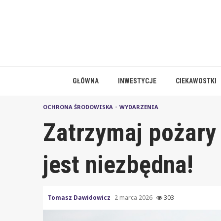
Skip
to
content
GŁÓWNA
INWESTYCJE
CIEKAWOSTKI
OCHRONA ŚRODOWISKA
WYDARZENIA
Zatrzymaj pożary
jest niezbędna!
Tomasz Dawidowicz
2 marca 2026
303