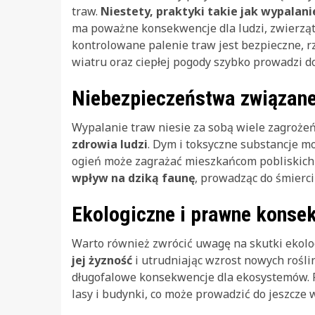
traw.
Niestety, praktyki takie jak wypala
ma poważne konsekwencje dla ludzi, zwierząt 
kontrolowane palenie traw jest bezpieczne, rz
wiatru oraz ciepłej pogody szybko prowadzi d
Niebezpieczeństwa związane
Wypalanie traw niesie za sobą wiele zagroże
zdrowia ludzi
. Dym i toksyczne substancje 
ogień może zagrażać mieszkańcom pobliskich 
wpływ na dziką faunę
, prowadząc do śmierci
Ekologiczne i prawne konse
Warto również zwrócić uwagę na skutki ekolo
jej żyzność
i utrudniając wzrost nowych rośli
długofalowe konsekwencje dla ekosystemów. Ró
lasy i budynki, co może prowadzić do jeszcze 