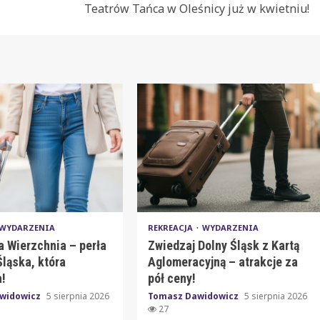
Teatrów Tańca w Oleśnicy już w kwietniu!
WYDARZENIA
REKREACJA
WYDARZENIA
a Wierzchnia – perła
Zwiedzaj Dolny Śląsk z Kartą
ląska, która
Aglomeracyjną – atrakcje za
!
pół ceny!
widowicz
5 sierpnia 2026
Tomasz Dawidowicz
5 sierpnia 2026
27