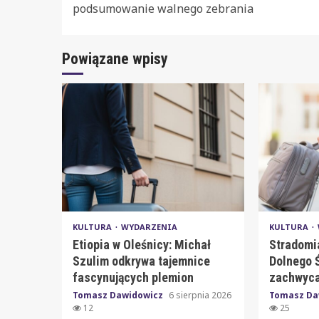
Reading
podsumowanie walnego zebrania
Powiązane wpisy
KULTURA
WYDARZENIA
KULTURA
Etiopia w Oleśnicy: Michał
Stradomi
Szulim odkrywa tajemnice
Dolnego Ś
fascynujących plemion
zachwyca
Tomasz Dawidowicz
6 sierpnia 2026
Tomasz Da
12
25