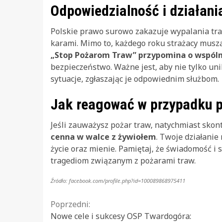
Odpowiedzialność i działani
Polskie prawo surowo zakazuje wypalania tra
karami. Mimo to, każdego roku strażacy musz
„Stop Pożarom Traw” przypomina o wspóln
bezpieczeństwo. Ważne jest, aby nie tylko un
sytuacje, zgłaszając je odpowiednim służbom.
Jak reagować w przypadku 
Jeśli zauważysz pożar traw, natychmiast sko
cenna w walce z żywiołem
. Twoje działanie
życie oraz mienie. Pamiętaj, że świadomość 
tragediom związanym z pożarami traw.
Źródło: facebook.com/profile.php?id=100089868975411
Continue
Poprzedni:
Nowe cele i sukcesy OSP Twardogóra: