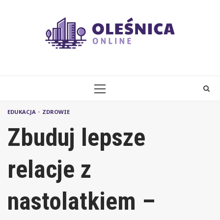
Skip
to
content
PRIMARY
MENU
EDUKACJA
ZDROWIE
Zbuduj lepsze
relacje z
nastolatkiem –