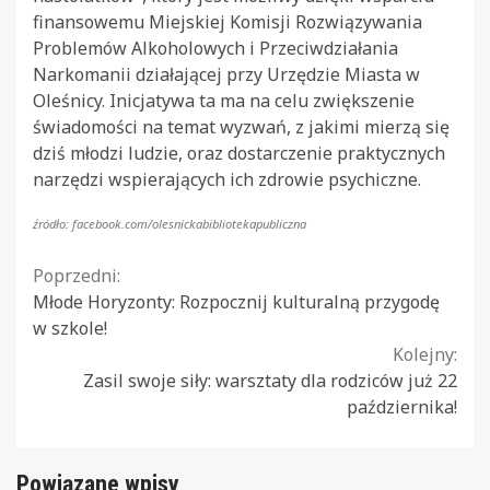
finansowemu Miejskiej Komisji Rozwiązywania
Problemów Alkoholowych i Przeciwdziałania
Narkomanii działającej przy Urzędzie Miasta w
Oleśnicy. Inicjatywa ta ma na celu zwiększenie
świadomości na temat wyzwań, z jakimi mierzą się
dziś młodzi ludzie, oraz dostarczenie praktycznych
narzędzi wspierających ich zdrowie psychiczne.
źródło: facebook.com/olesnickabibliotekapubliczna
Continue
Poprzedni:
Młode Horyzonty: Rozpocznij kulturalną przygodę
Reading
w szkole!
Kolejny:
Zasil swoje siły: warsztaty dla rodziców już 22
października!
Powiązane wpisy