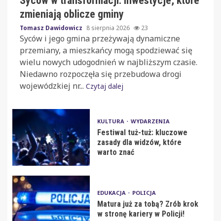
Syców w transformacji: inwestycje, które
zmieniają oblicze gminy
Tomasz Dawidowicz
8 sierpnia 2026
23
Syców i jego gmina przeżywają dynamiczne
przemiany, a mieszkańcy mogą spodziewać się
wielu nowych udogodnień w najbliższym czasie.
Niedawno rozpoczęła się przebudowa drogi
wojewódzkiej nr...
Czytaj dalej
KULTURA
WYDARZENIA
Festiwal tuż-tuż: kluczowe
zasady dla widzów, które
warto znać
EDUKACJA
POLICJA
Matura już za tobą? Zrób krok
w stronę kariery w Policji!