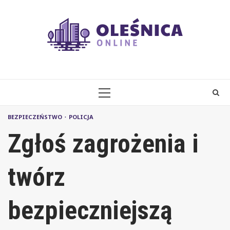
Skip
to
content
PRIMARY
MENU
BEZPIECZEŃSTWO
POLICJA
Zgłoś zagrożenia i
twórz
bezpieczniejszą