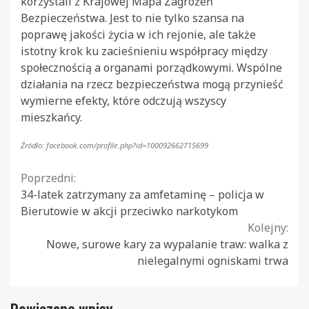
korzystali z Krajowej Mapa Zagrożeń
Bezpieczeństwa. Jest to nie tylko szansa na
poprawę jakości życia w ich rejonie, ale także
istotny krok ku zacieśnieniu współpracy między
społecznością a organami porządkowymi. Wspólne
działania na rzecz bezpieczeństwa mogą przynieść
wymierne efekty, które odczują wszyscy
mieszkańcy.
Źródło: facebook.com/profile.php?id=100092662715699
Continue
Poprzedni:
34-latek zatrzymany za amfetaminę – policja w
Reading
Bierutowie w akcji przeciwko narkotykom
Kolejny:
Nowe, surowe kary za wypalanie traw: walka z
nielegalnymi ogniskami trwa