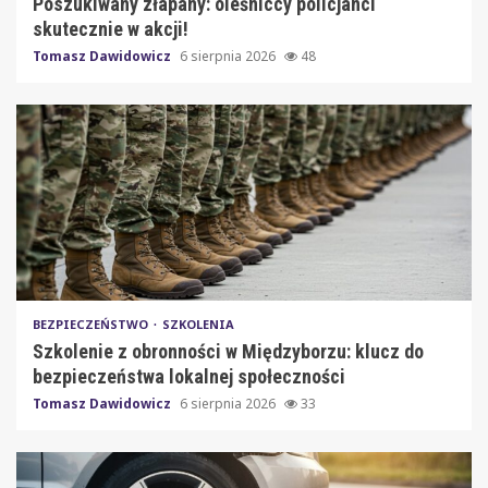
Poszukiwany złapany: oleśniccy policjanci
skutecznie w akcji!
Tomasz Dawidowicz
6 sierpnia 2026
48
BEZPIECZEŃSTWO
SZKOLENIA
Szkolenie z obronności w Międzyborzu: klucz do
bezpieczeństwa lokalnej społeczności
Tomasz Dawidowicz
6 sierpnia 2026
33