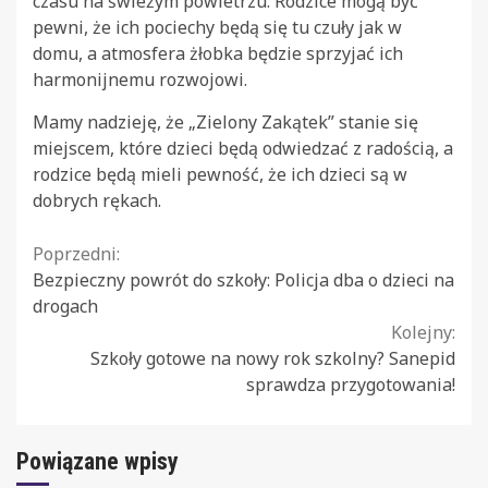
czasu na świeżym powietrzu. Rodzice mogą być
pewni, że ich pociechy będą się tu czuły jak w
domu, a atmosfera żłobka będzie sprzyjać ich
harmonijnemu rozwojowi.
Mamy nadzieję, że „Zielony Zakątek” stanie się
miejscem, które dzieci będą odwiedzać z radością, a
rodzice będą mieli pewność, że ich dzieci są w
dobrych rękach.
Continue
Poprzedni:
Bezpieczny powrót do szkoły: Policja dba o dzieci na
Reading
drogach
Kolejny:
Szkoły gotowe na nowy rok szkolny? Sanepid
sprawdza przygotowania!
Powiązane wpisy