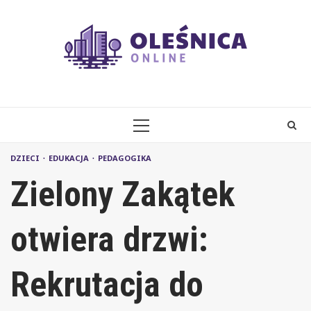
Skip
to
content
PRIMARY
MENU
DZIECI
EDUKACJA
PEDAGOGIKA
Zielony Zakątek
otwiera drzwi:
Rekrutacja do