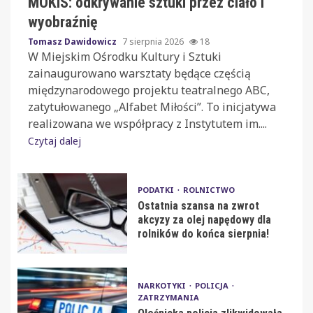
MOKiS: odkrywanie sztuki przez ciało i
wyobraźnię
Tomasz Dawidowicz
7 sierpnia 2026
18
W Miejskim Ośrodku Kultury i Sztuki
zainaugurowano warsztaty będące częścią
międzynarodowego projektu teatralnego ABC,
zatytułowanego „Alfabet Miłości”. To inicjatywa
realizowana we współpracy z Instytutem im....
Czytaj dalej
PODATKI
ROLNICTWO
Ostatnia szansa na zwrot
akcyzy za olej napędowy dla
rolników do końca sierpnia!
NARKOTYKI
POLICJA
ZATRZYMANIA