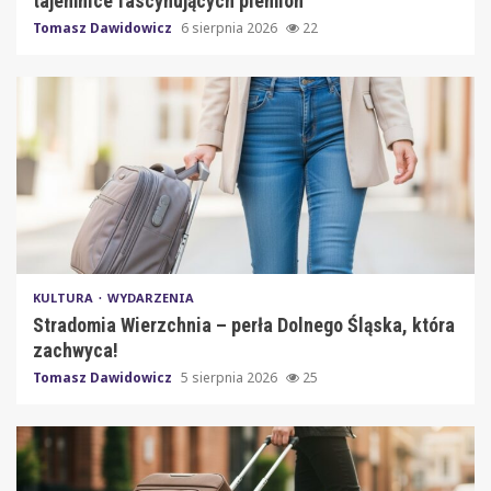
tajemnice fascynujących plemion
Tomasz Dawidowicz
6 sierpnia 2026
22
KULTURA
WYDARZENIA
Stradomia Wierzchnia – perła Dolnego Śląska, która
zachwyca!
Tomasz Dawidowicz
5 sierpnia 2026
25