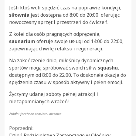
Jeśli ktoś woli spędzić czas na poprawie kondycji,
siłownia
jest dostępna od 8:00 do 20:00, oferując
nowoczesny sprzęt i przestrzeń do ćwiczeń.
Z kolei dla osób pragnących odprężenia,
saunarium
oferuje swoje usługi od 14:00 do 22:00,
zapewniając chwilę relaksu i regeneracji.
Na zakończenie dnia, miłośnicy dynamicznych
sportów mogą spróbować swoich sił w
squashu
,
dostępnym od 8:00 do 22:00. To doskonała okazja do
spędzenia czasu w sposób aktywny i pełen emocji.
Życzymy udanej soboty pełnej atrakcji i
niezapomnianych wrażeń!
Źródło: facebook.com/atol.olesnica
Continue
Poprzedni:
Dzień Rodzicielstwa Zastępczego w Oleśnicy: