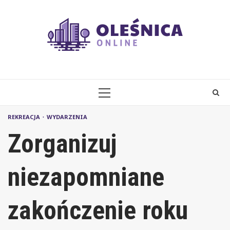
Skip
to
content
PRIMARY
MENU
REKREACJA
WYDARZENIA
Zorganizuj
niezapomniane
zakończenie roku